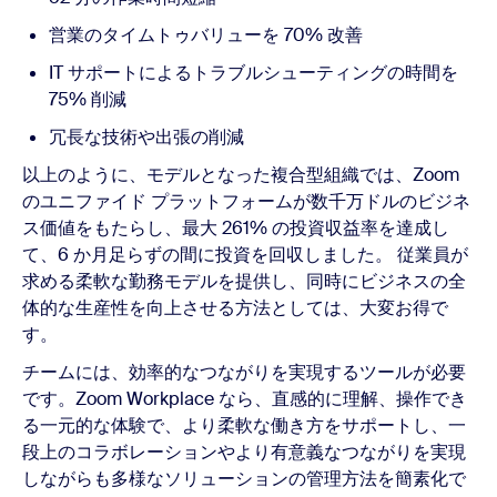
営業のタイムトゥバリューを 70% 改善
IT サポートによるトラブルシューティングの時間を
75% 削減
冗長な技術や出張の削減
以上のように、モデルとなった複合型組織では、Zoom
のユニファイド プラットフォームが数千万ドルのビジネ
ス価値をもたらし、最大 261% の投資収益率を達成し
て、6 か月足らずの間に投資を回収しました。 従業員が
求める柔軟な勤務モデルを提供し、同時にビジネスの全
体的な生産性を向上させる方法としては、大変お得で
す。
チームには、効率的なつながりを実現するツールが必要
です。Zoom Workplace なら、直感的に理解、操作でき
る一元的な体験で、より柔軟な働き方をサポートし、一
段上のコラボレーションやより有意義なつながりを実現
しながらも多様なソリューションの管理方法を簡素化で