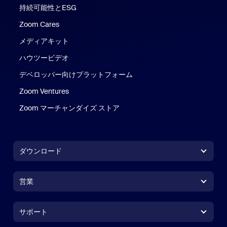
持続可能性とESG
Zoom Cares
Zoom Cares
メディアキット
ハウツービデオ
デベロッパー向けプラットフォーム
Zoom Ventures
Zoom マーチャンダイズ ストア
Zoom マーチャンダイズ ストア
ダウンロード
Zoom Workplaceアプリ
Zoom Workplaceアプリ
営業
Zoom Roomsアプリ
Zoom Roomsアプリ
+1.888.799.9666
クリックで発信
Zoom Roomsコントローラ
サポート
サポート
営業担当にお問い合わせ
ブラウザ拡張機能