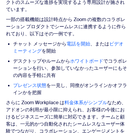
クトのスムーズな進捗を実現するよう専用設計が施され
ています。
一部の搭載機能は設計時点から Zoom の複数のコラボレ
ーション プロダクトでシームレスに連携するように作ら
れており、以下はその一例です。
チャット メッセージから
電話を開始
、または
ビデオ
ミーティング
を開始
デスクトップやルームから
ホワイトボード
でコラボレ
ーションを行い、参加していなかったユーザーにもそ
の内容を手軽に共有
プレゼンス状態
を一見し、同僚がオンラインかオフラ
インかを把握
さらに Zoom Workplace は
料金体系がシンプル
なため、
アドオンの利用が最小限に抑えられ、お客様の今後にお
けるビジネスニーズに簡単に対応できます。チームと顧
客は、一元的かつ自動化されたシームレスなユーザー体
験でつながり、コラボレーション、エンゲージメントを