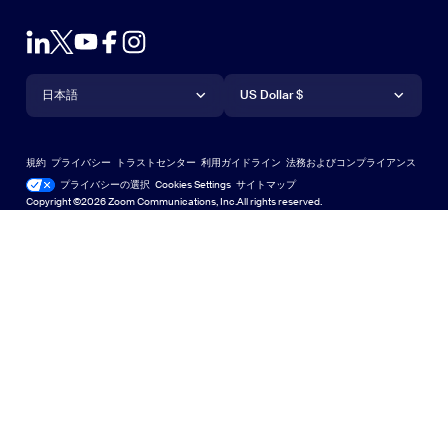
Zoom接続テスト
プランと料金
Outlookプラグイン
アカウント
デモをリクエスト
iPhone / iPadアプリ
iPhone / iPadアプリ
言語
通貨
ヘルプセンター
ヘルプセンター
ウェビナーとイベント
Androidアプリ
日本語
Androidアプリ
US Dollar $
ラーニングセンター
Zoom Experience Center
Zoom Experience Center
Zoomバーチャル背景
Deutsch
US Dollar $
Zoomコミュニティ
規約
プライバシー
トラストセンター
利用ガイドライン
法務およびコンプライアンス
English
テクニカルコンテンツライブラリ
テクニカルコンテンツライブラ
プライバシーの選択
Cookies Settings
サイトマップ
サイトマップ
Copyright ©2026 Zoom Communications, Inc.All rights reserved.
Español
フィードバック
お問い合わせ
お問い合わせ
Français
アクセシビリティ
Indonesia
開発者向けサポート
Italiano
プライバシー、セキュリティ、リーガルポリシー、現代奴
日本語
隷法の透明性に関する声明
한국어
Polski