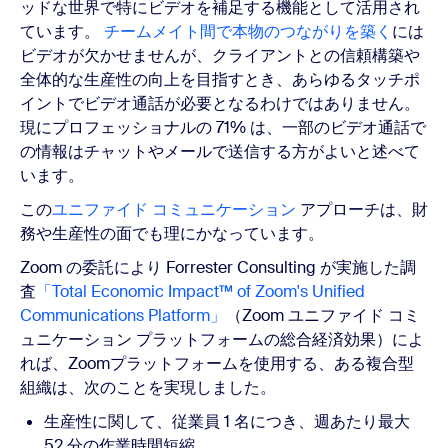
ッドな世界で特にビデオを補足する機能として活用され
ています。
チームメイト間で本物のつながりを築く
には
ビデオが欠かせませんが、クライアントとの信頼構築や
全体的な生産性の向上を目指すとき、あらゆるタッチポ
イントでビデオ通話が必要となるわけではありません。
現にプロフェッショナルの 71% は、一部のビデオ通話で
の情報はチャットやメールで送信する方がよいと述べて
います。
この
ユニファイド コミュニケーション
アプローチは、財
務や生産性の面でも理にかなっています。
Zoom の委託により Forrester Consulting が実施した調
査
「Total Economic Impact™ of Zoom's Unified
Communications Platform」
（Zoom ユニファイド コミ
ュニケーション プラットフォームの総合経済効果）によ
れば、Zoomプラットフォームを使用する、ある複合型
組織は、次のことを実現しました。
生産性に関して、従業員 1 名につき、週あたり最大
52 分の作業時間短縮