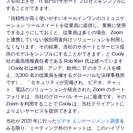
スを向上させ、IT 部門のサポート プロセスをシンプルに
することができます。
「信頼性が高く使いやすいオールインワンのコミュニケ
ーション ツールスイートを従業員に提供し、業務に使用
できるようにしておくと、従業員は多くの場合、Zoom
と連携していない個別用途向けソリューションを利用し
なくなります。その結果、当社のサポートとサービス提
供のモデルをシンプルにすることができます」と Cooly
社の最高情報責任者である Rob Kerr 氏は述べています
（Cooly 社は米国、アジア、欧州に 17 のオフィスを構
え、3,300 名の従業員を擁するグローバルな法律事務所
です）。 「セキュリティが完備され、ビデオ、チャッ
ト、電話のソリューションが統合された Zoom のポート
フォリオは、当社のグローバル チームに最適です。その
Zoom を利用することで Cooly は、当社クライアントに
よりよいサービスを提供できます」
当社が 2021 年に行った
ビデオ エンゲージメント調査
を
みる限り、ミーティング外のチャットは、このハイブリ