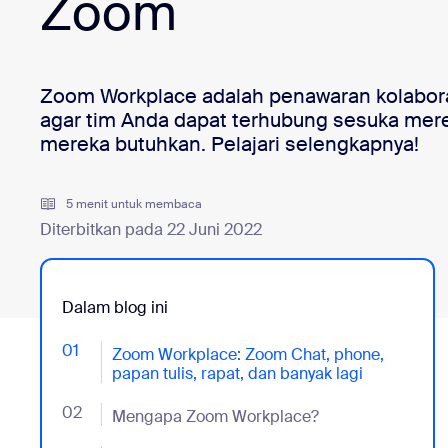
Zoom
Instal di desktop
Hubungi kami
Pusat Unduhan
+1.888.799.9666
/
+1.888.303.1012
Zoom Workplace adalah penawaran kolaboras
agar tim Anda dapat terhubung sesuka mer
mereka butuhkan. Pelajari selengkapnya!
5 menit untuk membaca
Diterbitkan pada 22 Juni 2022
Dalam blog ini
01
- Jumplink to Zoom Workplace: Zoom Chat, phone, pap
Zoom Workplace: Zoom Chat, phone,
papan tulis, rapat, dan banyak lagi
02
- Jumplink to Mengapa Zoom Workplace?
Mengapa Zoom Workplace?