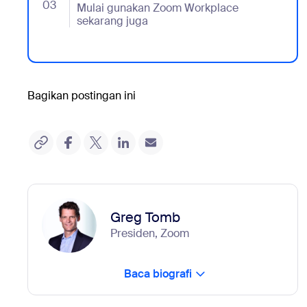
03
- Jumplink to Mulai gunakan Zoom Workplace sekar
Mulai gunakan Zoom Workplace
sekarang juga
Bagikan postingan ini
Greg Tomb
Presiden, Zoom
Baca biografi