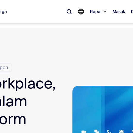
rga
Rapat
Masuk
ler
 populer, apa yang sedang tren, apa yang sedang ramai dibicarakan—so
Notes
Mee
epon
kplace,
omMate
Ro
one
Can
alam
tact Center
Waw
form
sai