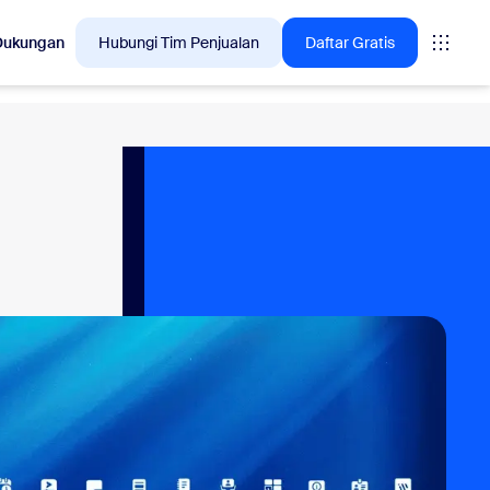
Dukungan
Hubungi Tim Penjualan
Daftar Gratis
lusi yang sedang diminati pelanggan Zoom saat ini.
tings
oms
vas
asan CX