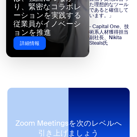
た理想的なツール
り、緊密なコラボレ
であると確信して
ーションを実践する
います。」
従業員がイノベーシ
- Capital One、技
ョンを推進
術系人材獲得担当
副社長、Nikita
Steals氏
詳細情報
Zoom Meetingsを次のレベルへ
引き上げましょう