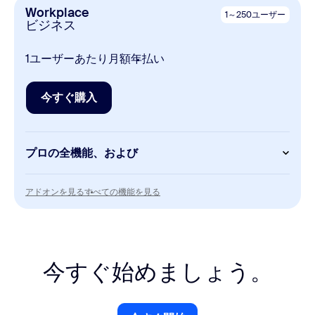
1回のミーティングにつき最大100名
Workplace
1～250ユーザー
編集可能なボード3つ
ビジネス
AI
Clipsベーシック
1ユーザーあたり月額
年払い
無制限のAIノート作成
ミーティングのスケジュール設定、カスタムアバタ
2分間のビデオ5本
ーの作成など…
今すぐ購入
Tasksベーシック
今すぐ購入
クラウドストレージ
手動入力
10GB
プロの全機能、および
Notes
Zoom Mail
Meetings
Calendar
アドオンを見る
すべての機能を見る
アドオンを見る
すべての機能を見る
1回のミーティングにつき最大300名
エンドツーエンド暗号化
Whiteboard
Docs
ボード数は無制限
今すぐ始めましょう。
無制限のドキュメント
Scheduler
Clips
エンドツーエンド暗号化