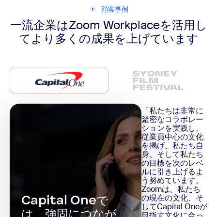
顧客事例
一流企業はZoom Workplaceを活用し
て
より多くの成果を上げています
「私たちは非常に
緊密なコラボレー
ションを実践し、
従業員中心の文化
を掲げ、私たち自
身、そして私たち
の目標を次のレベ
ルに引き上げるよ
う努めています。
Zoomは、私たち
Capital Oneで
の現在の文化、そ
してCapital Oneが
は、強固につなが
目指す文化に合っ