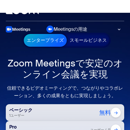
ンテンツへスキップ
チャットへスキップ
ミーティング
Meetingsの用途
Meetings
エンタープライズ
スモールビジネス
Zoom Meetingsで安定のオ
ンライン会議を実現
信頼できるビデオミーティングで、つながりやコラボレ
ーション、多くの成果をともに実現しましょう。
ベーシック
無料
→
1ユーザー
Pro
→