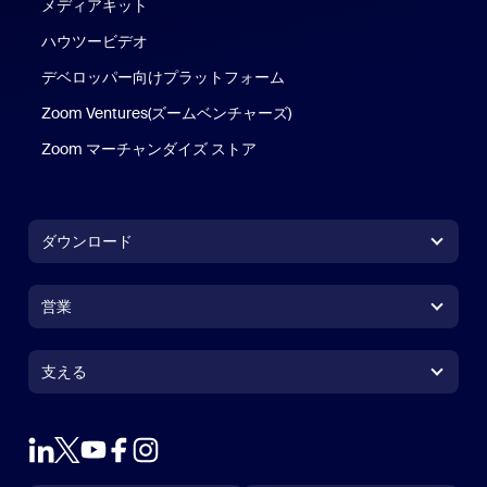
メディアキット
ハウツービデオ
デベロッパー向けプラットフォーム
Zoom Ventures(ズームベンチャーズ)
Zoom マーチャンダイズ ストア
Zoom マーチャンダイズ ストア
ダウンロード
Zoom Workplace アプリ
Zoom Workplace アプリ
営業
Zoom Rooms アプリ
Zoom Rooms アプリ
1.888.799.9666
クリックで発信
Zoom Rooms コントローラ
支える
支える
営業担当にお問い合わせ
ブラウザ拡張機能
ズームのテスト
プランと価格
Outlook プラグイン
アカウント
デモを申し込む
iPhone / iPadアプリ