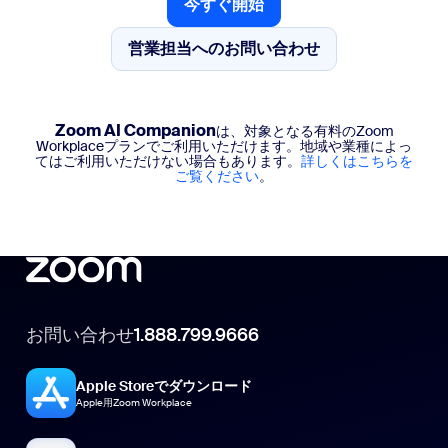
今すぐ開始
無制限のビデオ
今すぐ開始
営業担当へのお問い合わせ
Tasks
営業担当へのお問い合わせ
AIファーストのタスク管理
ライブチャットサポート
Zoom AI Companion
は、対象となる有料のZoom
Workplaceプランでご利用いただけます。地域や業種によっ
てはご利用いただけない場合もあります。
詳しくはこちらを
ご覧ください
。
お問い合わせ
1.888.799.9666
Apple Storeでダウンロード
Apple用Zoom Workplace