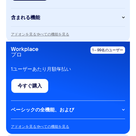
含まれる機能
Meetings
アドオンを見る
すべての機能を見る
アドオンを見る
すべての機能を見る
1回のミーティングにつき最大40分
1回のミーティングにつき最大100名
Workplace
1～99名のユーザー
プロ
Zoom Chat
1ユーザーあたり月額
年払い
Zoom Mail
Calendar
今すぐ購入
Docsベーシック
今すぐ購入
最大10件のドキュメントを共有
ベーシックの全機能、および
Scheduler
1件の個人予約ページ
Meetings
アドオンを見る
アドオンを見る
すべての機能を見る
1回のミーティングにつき30時間
Whiteboard（ベーシック）