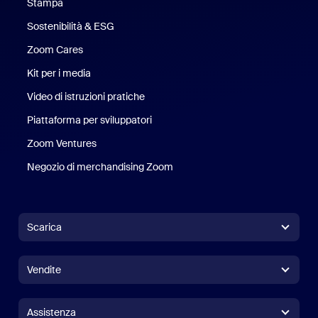
Stampa
Stampa
Sostenibilità & ESG
Sostenibilità ed ESG
Zoom Cares
Zoom Cares
Kit per i media
Kit media
Video di istruzioni pratiche
Piattaforma per sviluppatori
Zoom Ventures
Zoom Ventures
Negozio di merchandising Zoom
Negozio di merchandising Zoo
Scarica
App Zoom Workplace
App Zoom Workplace
Vendite
App Zoom Rooms
App Zoom Rooms
+1.888.799.9666
Clicca per chiamare
Controller per Zoom Rooms
Assistenza
Assistenza