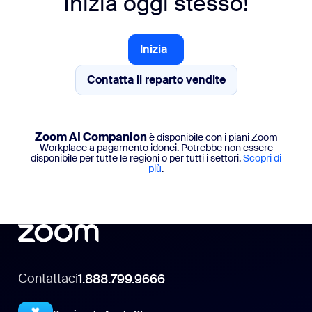
Inizia oggi stesso!
Clips
Scheduler
Video illimitati
Crittografia end-to-end
Inizia
Inizia
Tasks
Contatta il reparto vendite
Gestione delle attività basata sull’IA
Contatta il reparto vendite
Assistenza tramite chat in diretta
Zoom AI Companion
è disponibile con i piani Zoom
Workplace a pagamento idonei. Potrebbe non essere
disponibile per tutte le regioni o per tutti i settori.
Scopri di
più
.
Contattaci
1.888.799.9666