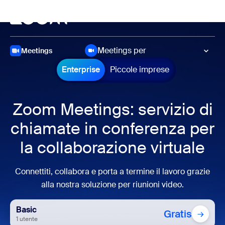
contenuto principale
 chat di assistenza
Riunioni
Meetings per
Meetings
Enterprise
Piccole imprese
Zoom Meetings: servizio di
chiamate
in conferenza per
la collaborazione
virtuale
Connettiti, collabora e porta a termine il lavoro grazie
alla nostra soluzione per riunioni video.
Basic
Gratis
→
1 utente