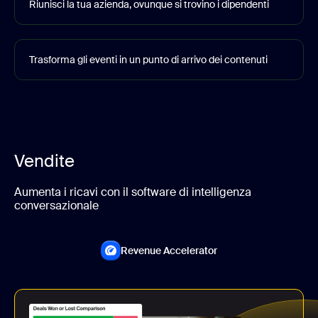
Riunisci la tua azienda, ovunque si trovino i dipendenti
Rafforza la cultura aziendale con modalità coinvolgenti
per trasmettere i messaggi importanti ai tuoi team
Trasforma gli eventi in un punto di arrivo dei contenuti
Grazie ai contenuti pre-registrati, simula eventi in
diretta e fai risparmiare tempo e fatica al tuo team
Crea un’esperienza del brand personalizzabile grazie
allo studio di produzione
Trasmetti il tuo evento in ogni lingua con traduzioni in
tempo reale per 35 lingue
Vendite
Aumenta i ricavi con il software di intelligenza
conversazionale
Revenue Accelerator
Revenue Accelerator