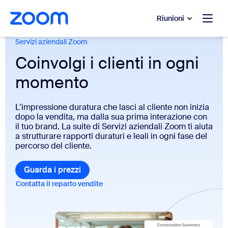
contenuto principale
 chat di assistenza
Riunioni
Servizi aziendali Zoom
Coinvolgi i clienti in ogni
momento
L'impressione duratura che lasci al cliente non inizia
dopo la vendita, ma dalla sua prima interazione con
il tuo brand. La suite di Servizi aziendali Zoom ti aiuta
a strutturare rapporti duraturi e leali in ogni fase del
percorso del cliente.
Guarda i prezzi
Guarda i prezzi
Contatta il reparto vendite
Contatta il reparto vendite