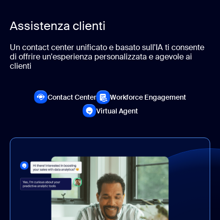
Assistenza clienti
Un contact center unificato e basato sull'IA ti consente
di offrire un'esperienza personalizzata e agevole ai
clienti
Contact Center
Contact center
Workforce Engagement
Workforc
Virtual Agent
Virtual Agent