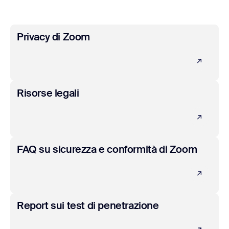
Scopri di più
Privacy di Zoom
Scopri di più
Risorse legali
Scopri di più
FAQ su sicurezza e conformità di Zoom
Scopri di più
Report sui test di penetrazione