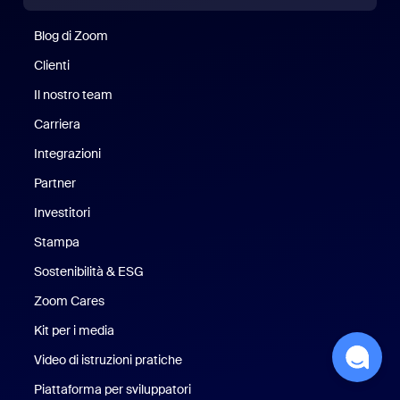
Blog di Zoom
Blog di Zoom
Clienti
Clienti
Il nostro team
Il nostro team
Carriera
Opportunità di lavoro
Integrazioni
Partner
Investitori
Stampa
Stampa
Sostenibilità & ESG
Sostenibilità ed ESG
Zoom Cares
Zoom Cares
Kit per i media
Kit media
Video di istruzioni pratiche
Piattaforma per sviluppatori