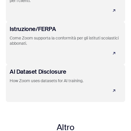
per i clienti.
Scopri di più
Istruzione/FERPA
Come Zoom supporta la conformità per gli istituti scolastici
abbonati.
Learn more
AI Dataset Disclosure
How Zoom uses datasets for AI training.
Altro