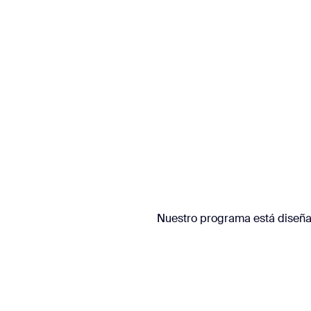
Instalar en el escritorio
Iniciar contacto
Centro de descargas
+1.888.799.9666
/
+1.888.303.1012
Nuestro programa está diseñad