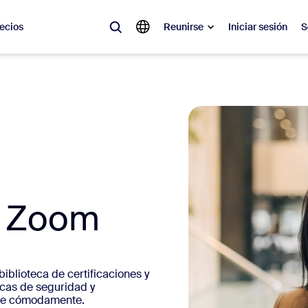
ecios
Reunirse
Iniciar sesión
S
lar
olicitado, lo que está en tendencia, lo que genera expectativa: las solu
 momento.
 notas
Reu
omMate
Ro
n Zoom
one
Can
tro de contacto
Inf
iblioteca de certificaciones y
icas de seguridad y
sai
aje cómodamente.