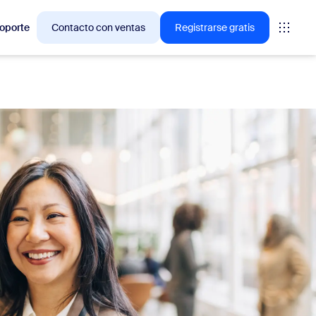
oporte
Contacto con ventas
Registrarse gratis
ciones en las que los clientes de Zoom están interesados
niones
oms
vas
ormación de CX