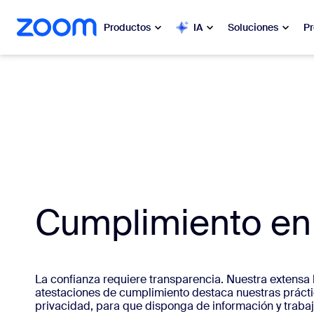
 al contenido principal
 ir al chat de ayuda
Productos
IA
Soluciones
Pr
Popular
Popu
Lo más s
Zoom Workplace
en este
Servicios comerciales de Zoom
Mis
Zoom CX
Zo
Cumplimiento e
Ph
IA de Zoom
Cen
Desarrolladores
La confianza requiere transparencia. Nuestra extensa b
atestaciones de cumplimiento destaca nuestras práct
Bon
privacidad, para que disponga de información y trab
Aplicaciones e integraciones