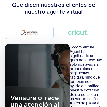
Qué dicen nuestros clientes de
nuestro agente virtual
«Zoom Virtual
Agent ha
significado un
gran beneficio. No
solo nos ayuda a
proporcionar
respuestas
rápidas, sino que
también nos
ayuda a planificar
nuestra dotación
de personal con
Vensure ofrece
mayor precisión.
Antes de pasar a
una atención al