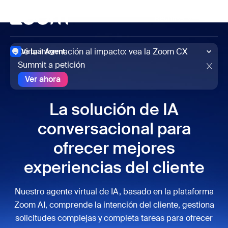
 al contenido principal
 ir al chat de ayuda
Reunirse
De la información al impacto: vea la Zoom CX
Virtual Agent
Summit a petición
Ver ahora
Ver ahora
La solución de IA
conversacional para
ofrecer mejores
experiencias del cliente
Nuestro agente virtual de IA, basado en la plataforma
Zoom AI, comprende la intención del cliente, gestiona
solicitudes complejas y completa tareas para ofrecer