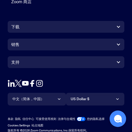
Zoom 商店
Zoom 商店
下载
Zoom Workplace 应用
Zoom Workplace 应用
销售
Zoom Rooms 应用
Zoom Rooms 应用
+1.888.799.9666
点击呼叫
Zoom Rooms Controller
支持
支持
联系销售人员
浏览器扩展
测试 Zoom
套餐和定价
Outlook 插件
账户
申请演示
iPhone/iPad 应用
iPhone/iPad 应用
语言
货币
支持中心
支持中心
网络研讨会和活动
Android 应用
中文（简体，中国）
Android 应用
US Dollar $
学习中心
Zoom 体验中心
Zoom 体验中心
Zoom 虚拟背景
Deutsch
US Dollar $
Zoom 社区
Zoom for Startups
Zoom for Startups
条款
隐私
信任中心
可接受使用准则
法律与合规性
您的隐私选择
English
技术内容库
技术内容库
Cookies Settings
站点地图
站点地图
版权所有 ©2026 Zoom Communications, Inc.保留所有权利。