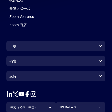
视频教程
开发人员平台
Zoom Ventures
Zoom 商店
Zoom 商店
下载
Zoom Workplace 应用
Zoom Workplace 应用
销售
Zoom Rooms 应用
Zoom Rooms 应用
+1.888.799.9666
点击呼叫
Zoom Rooms Controller
支持
支持
联系销售人员
浏览器扩展
测试 Zoom
套餐和定价
Outlook 插件
账户
申请演示
iPhone/iPad 应用
iPhone/iPad 应用
语言
货币
支持中心
支持中心
网络研讨会和活动
Android 应用
中文（简体，中国）
Android 应用
US Dollar $