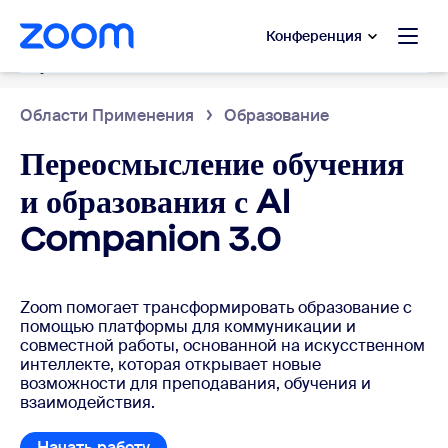
сновному содержанию
ти в чат помощи
Конференция
Образование
Области Применения
Образование
Переосмысление обучения
и образования с AI
Companion 3.0
Zoom помогает трансформировать образование с
помощью платформы для коммуникации и
совместной работы, основанной на искусственном
интеллекте, которая открывает новые
возможности для преподавания, обучения и
взаимодействия.
Начать работу
Начать работу