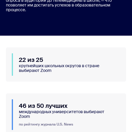
опроса в аудитории до телемедицины в школе, — что
позволяет им достигать успехов в образовательном
процессе.
22 из 25
крупнейших школьных округов в стране
выбирают Zoom
46 из 50 лучших
международных университетов выбирают
Zoom
по рейтингу журнала U.S. News