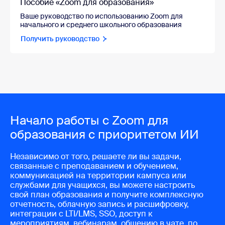
Пособие «Zoom для образования»
Ваше руководство по использованию Zoom для
начального и среднего школьного образования
Получить руководство
Начало работы с Zoom для
образования с приоритетом ИИ
Независимо от того, решаете ли вы задачи,
связанные с преподаванием и обучением,
коммуникацией на территории кампуса или
службами для учащихся, вы можете настроить
свой план образования и получите комплексную
отчетность, облачную запись и расшифровку,
интеграции с LTI/LMS, SSO, доступ к
мероприятиям, вебинарам, общению в чате, по