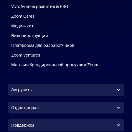
Устойчивое развитие & ESG
Устойчивое развитие и ESG
Zoom Cares
Zoom Cares
Медиа-кит
Медиа-кит
Видеоинструкции
Платформа для разработчиков
Zoom Ventures
Магазин брендированной продукции Zoom
Магазин бренди
Загрузить
Приложение Zoom Workplace
Приложение Zoom Workplace
Отдел продаж
Приложение Zoom Rooms
Приложение Zoom Rooms
(+1) 888-799-9666
Вызов одним щелчком
Контроллер Zoom Rooms
Поддержка
Поддержка
Связаться с отделом продаж