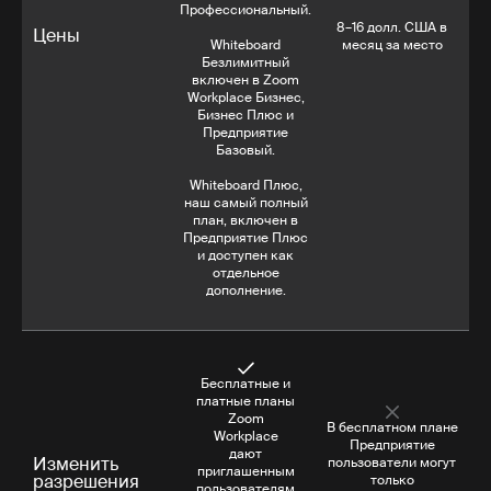
Профессиональный.
8–16 долл. США в
Цены
Whiteboard
месяц за место
Безлимитный
включен в Zoom
Workplace Бизнес,
Бизнес Плюс и
Предприятие
Базовый.
Whiteboard Плюс,
наш самый полный
план, включен в
Предприятие Плюс
и доступен как
отдельное
дополнение.
Бесплатные и
платные планы
Zoom
В бесплатном плане
Workplace
Предприятие
дают
Изменить
пользователи могут
приглашенным
разрешения
только
пользователям