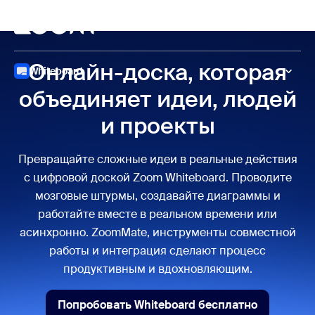
сновному содержанию
ти в чат помощи
Конференция
Онлайн-доска, которая
Whiteboard
объединяет идеи, людей
и проекты
Превращайте сложные идеи в реальные действия
с цифровой доской Zoom Whiteboard. Проводите
мозговые штурмы, создавайте диаграммы и
работайте вместе в реальном времени или
асинхронно. ZoomMate, инструменты совместной
работы и интеграция сделают процесс
продуктивным и вдохновляющим.
Попробовать Whiteboard бесплатно
Попробовать Whiteboard бе