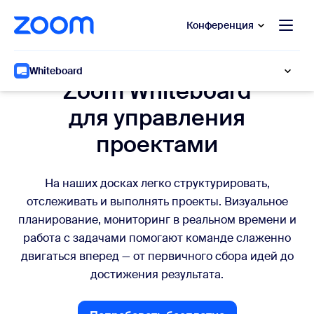
сновному содержанию
ти в чат помощи
Конференция
Планирование и контроль
Whiteboard
Zoom Whiteboard
для управления
проектами
На наших досках легко структурировать,
отслеживать и выполнять проекты. Визуальное
планирование, мониторинг в реальном времени и
работа с задачами помогают команде слаженно
двигаться вперед — от первичного сбора идей до
достижения результата.