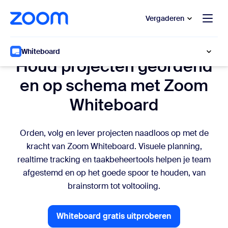
 naar hoofdinhoud gaan
 naar hulp via chat
Vergaderen
Plannen en bijhouden
Whiteboard
Houd projecten geordend
en op schema met Zoom
Whiteboard
Orden, volg en lever projecten naadloos op met de
kracht van Zoom Whiteboard. Visuele planning,
realtime tracking en taakbeheertools helpen je team
afgestemd en op het goede spoor te houden, van
brainstorm tot voltooiing.
Whiteboard gratis uitproberen
Whiteboard gratis uitprobere