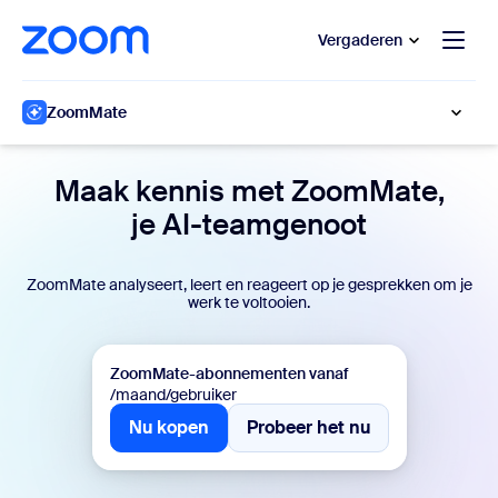
 naar hoofdinhoud gaan
 naar hulp via chat
Vergaderen
ZoomMate
Maak kennis met ZoomMate,
je AI-teamgenoot
ZoomMate analyseert, leert en reageert op je gesprekken om je
werk te voltooien.
ZoomMate-abonnementen vanaf
/maand/gebruiker
Nu kopen
Probeer het nu
Nu kopen
Probeer het nu