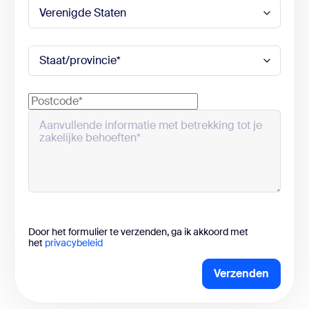
Workflowsjablonen en persoonlijke bibliotheek
Eén plek voor je Zoom-bestanden
AI Productivity Suite
Slides, Sheets, Paper en Canvas
Spraakvertaler
Live-audiovertaling voor Meetings
Door het formulier te verzenden, ga ik akkoord met
het
privacybeleid
Verzenden