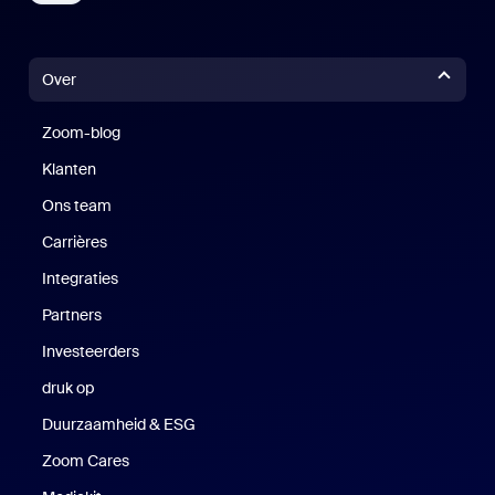
Over
Zoom-blog
Zoom-blog
Klanten
Klanten
Ons team
Carrières
Vacatures
Integraties
Partners
Investeerders
druk op
Druk op
Duurzaamheid & ESG
Duurzaamheid en ESG
Zoom Cares
Zoom Cares