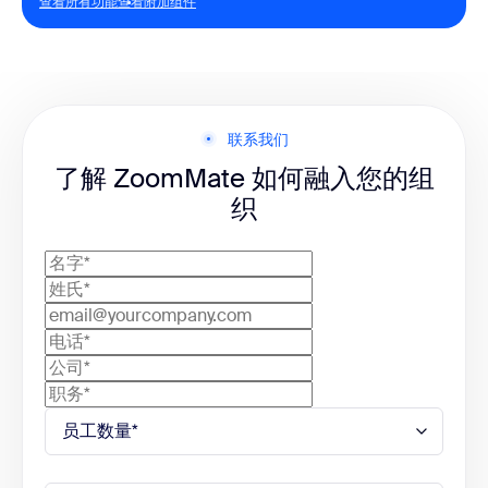
查看所有功能
查看附加组件
查看所有功能
查看附加组件
Phone
AI 额度助您提升效率
每位用户每月 2,200 AI 额度
VoIP 通话
自主式功能可帮助您完成文档创建与更新、幻灯片
Scheduler
生成等任务
自动完成会后交付成果
1 个个人预订页面
无限次 AI 笔记
Whiteboard
联系我们
无限量自定义会议摘要模板
了解 ZoomMate 如何融入您的组
3 个可编辑白板
智能体
Clips
织
支持第三方应用连接的自定义智能体构建器
用于智能体自定义的知识库
5 个两分钟剪辑
面向销售、IT、营销、金融等领域的预构建智能体
Mail
智能体库与频道部署
在 Zoom 中连接 Gmail/Outlook
自主式搜索
Calendar
网络搜索、Zoom 数据源和已连接的第三方数据源
深度研究
同步 Google/Microsoft 日历
Tasks
工作流程
展示、管理和完成任务
可访问 Zoom 和第三方应用程序并使用高级 AI 节
点和工具的工作流程
Hub
工作流程模板和个人库
集中存储您的 Zoom 文件