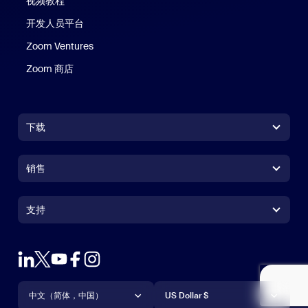
视频教程
开发人员平台
Zoom Ventures
Zoom 商店
Zoom 商店
下载
Zoom Workplace 应用
Zoom Workplace 应用
销售
Zoom Rooms 应用
Zoom Rooms 应用
+1.888.799.9666
点击呼叫
Zoom Rooms Controller
支持
支持
联系销售人员
浏览器扩展
测试 Zoom
套餐和定价
Outlook 插件
账户
申请演示
iPhone/iPad 应用
iPhone/iPad 应用
语言
货币
支持中心
支持中心
网络研讨会和活动
Android 应用
中文（简体，中国）
Android 应用
US Dollar $