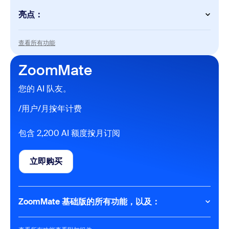
亮点：
AI 功能
查看所有功能
查看所有功能
会议摘要（每月适用于 3 场由您主持的会议）
会议内问题（每月适用于 3 场由您主持的会议）
ZoomMate
适用于 Zoom 和第三方会议平台的 AI 笔记功能
(My Notes)（每月可使用 3 次）
您的 AI 队友。
AI 查询（每月 20 次）
自主式搜索（共 10 个文件和 3 场会议）
/用户/月
按年计费
仅限在 Zoom 应用程序中运行的工作流程（每月可
运行 10 次）
包含 2,200 AI 额度
按月订阅
AI Productivity Suite
有限的 AI 功能
AI 帮我写作 (Canvas) （每月 3 份文档）
立即购买
立即购买
Meetings
每次会议 40 分钟
每次会议 100 名参会者
ZoomMate 基础版的所有功能，以及：
Chat
AI 工作界面
即时消息