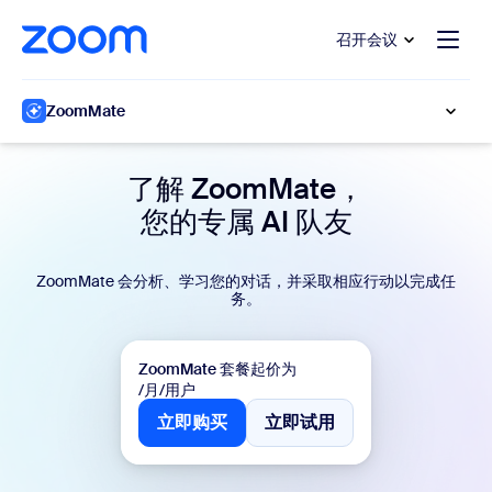
转至主要内容
转至帮助聊天
召开会议
ZoomMate
了解 ZoomMate，
您的专属 AI 队友
ZoomMate 会分析、学习您的对话，并采取相应行动以完成任
务。
ZoomMate 套餐起价为
/月/用户
立即购买
立即试用
立即购买
立即试用