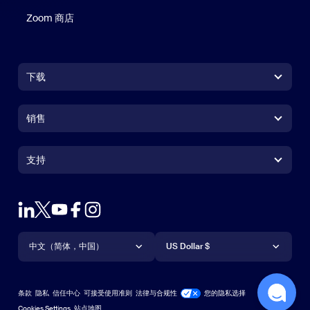
Zoom 商店
Zoom 商店
下载
Zoom Workplace 应用
Zoom Workplace 应用
销售
Zoom Rooms 应用
Zoom Rooms 应用
+1.888.799.9666
点击呼叫
Zoom Rooms Controller
支持
支持
联系销售人员
浏览器扩展
测试 Zoom
套餐和定价
Outlook 插件
账户
申请演示
iPhone/iPad 应用
iPhone/iPad 应用
语言
货币
支持中心
支持中心
网络研讨会和活动
Android 应用
中文（简体，中国）
Android 应用
US Dollar $
学习中心
Zoom 体验中心
Zoom 体验中心
Zoom 虚拟背景
Deutsch
US Dollar $
Zoom 社区
Zoom for Startups
Zoom for Startups
条款
隐私
信任中心
可接受使用准则
法律与合规性
您的隐私选择
Español
技术内容库
技术内容库
Cookies Settings
站点地图
站点地图