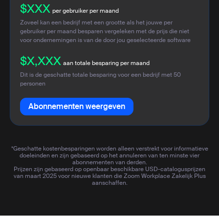
$XXX
per gebruiker per maand
Zoveel kan een bedrijf met een grootte als het jouwe per
gebruiker per maand besparen vergeleken met de prijs die niet
voor ondernemingen is van de door jou geselecteerde software
$X,XXX
aan totale besparing per maand
Dit is de geschatte totale besparing voor een bedrijf met
50
personen
Abonnementen weergeven
*Geschatte kostenbesparingen worden alleen verstrekt voor informatieve
doeleinden en zijn gebaseerd op het annuleren van ten minste vier
abonnementen van derden.
Prijzen zijn gebaseerd op openbaar beschikbare USD-catalogusprijzen
van maart 2025 voor nieuwe klanten die Zoom Workplace Zakelijk Plus
aanschaffen.