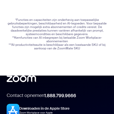
*Functies en capaciteiten zijn onderhevig aan toepasselijke
gebruiksbeperkingen, beschikbaarheid en AI-tegoeden. Voor bepaalde
functies zijn mogelijk extra abonnementen of credits vereist. De
daadwerkelijke prestaties kunnen variëren afhankelijk van prompt,
systeemcondities en beschikbare gegevens.
**Kernfuncties van AI inbegrepen bij betaalde Zoom Workplace-
abonnementen
***AI-productiviteitssuite is beschikbaar als een losstaande SKU of bij
aankoop van de ZoomMate SKU
Contact opnemen
1.888.799.9666
Downloaden in de Apple Store
Zoom Workplace voor Apple