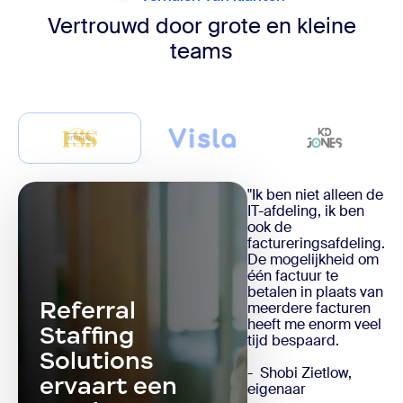
Vertrouwd door grote en kleine
teams
"Ik ben niet alleen de
IT-afdeling, ik ben
ook de
factureringsafdeling.
De mogelijkheid om
één factuur te
betalen in plaats van
Referral
meerdere facturen
heeft me enorm veel
Staffing
tijd bespaard.
Solutions
- Shobi Zietlow,
ervaart een
eigenaar