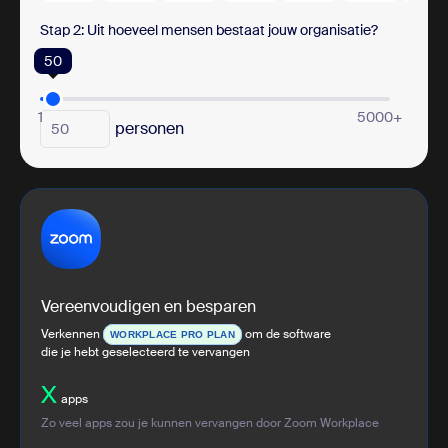
Stap 2: Uit hoeveel mensen bestaat jouw organisatie?
50
1
5000+
personen
Vereenvoudigen en besparen
Verkennen
om de software
WORKPLACE PRO PLAN
die je hebt geselecteerd te vervangen
X
apps
Zo veel apps zou je kunnen vervangen door Zoom Workplace