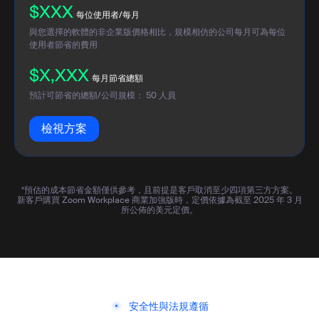
$XXX
每位使用者/每月
與您選擇的軟體的非企業版價格相比，規模相仿的公司每月可為每位
使用者節省的費用
$X,XXX
每月節省總額
預計可節省的總額/公司規模：
50
人員
檢視方案
*預估的成本節省金額僅供參考，且前提是客戶取消至少四項第三方方案。
新客戶購買 Zoom Workplace 商業加強版時，定價依據為截至 2025 年 3 月
所公佈的美元定價。
安全性與法規遵循