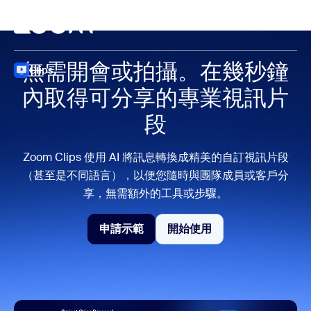
跳至主要內容
跳至協助聊天
開會
無需開會或拍攝。
在幾秒鐘
Clips
內取得可分享的
專業視訊片
段
Zoom Clips 使用 AI 將訊息轉換成精美的自訂視訊片段
（甚至是不同語言），以便您隨時與團隊成員或客戶分
享，無需額外的工具或步驟。
申請示範
開始使用
申請示範
開始使用