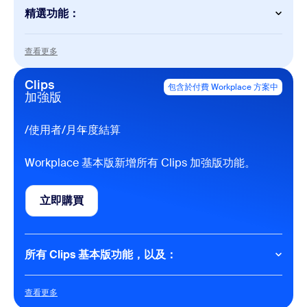
精選功能：
Clips
查看更多
查看更多
每人最多 5 個錄製檔案
5 部 2 分鐘視訊
Clips
包含於付費 Workplace 方案中
個人媒體庫和播放清單
加強版
基本視訊品質（最高 720p）
畫面 + 網路攝影機錄製
錄製過程中的註記
/使用者/月
年度結算
GIF 和自訂視訊縮圖
剪輯視訊
Workplace 基本版新增所有 Clips 加強版功能。
表情符號回應和視訊評論
試用 1 分鐘文字轉虛擬人偶功能！
立即購買
Meetings
立即購買
每次會議 40 分鐘
每次會議 100 名與會者
所有 Clips 基本版功能，以及：
Clips
查看更多
查看更多
無限制錄製與持續時間