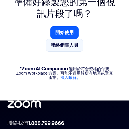
準備好錄製您的第一個視
可升級至大型會議以增加容量
訊片段了嗎？
My Notes
無限量 AI 智慧筆記功能
適用於 Zoom、第三方和實體會議的 AI 智慧筆記助理
開始使用
開始使用
ZoomMate
聯絡銷售人員
聯絡銷售人員
基本版 AI 查詢數量
自主式搜尋
Zoom 的工作流程
*Zoom AI Companion
適用於符合資格的付費
Zoom Workplace 方案。可能不適用於所有地區或垂直
Video Management
產業。
深入瞭解。
頻道中的群組視訊（25 名不重複檢閱者）
Zoom 錄製檔案、Clips 和上傳內容
Canvas
無限量 AI 文件建立
聯絡我們
1.888.799.9666
Mail