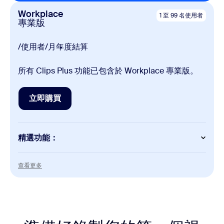
高畫質視訊（高達 4K）
Workplace
1 至 99 名使用者
將多個片段拼接在一起
專業版
上傳外部視訊檔案
觀看者與管理員見解
自訂品牌化（標誌與顏色主題）
/使用者/月
年度結算
進階權限和下載控制
Zoom AI 功能：標題、說明、章節、標籤
所有 Clips Plus 功能已包含於 Workplace 專業版。
每月 3 分鐘的文字轉虛擬人偶生成功能
自訂資料保留政策
立即購買
立即購買
精選功能：
Clips
查看更多
查看更多
Clips 加強版的所有功能
Meetings
每次會議
30 小時
每次會議可容納 100 名與會者