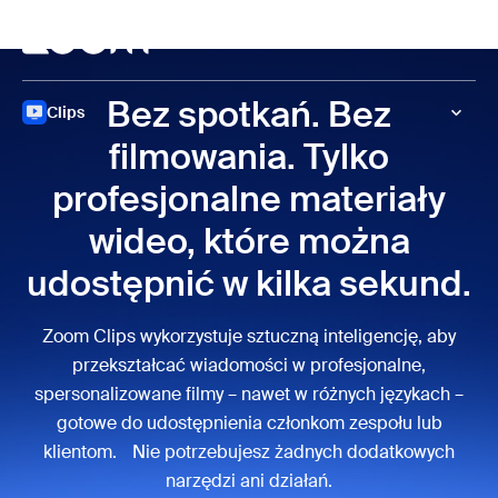
do pomocy na czacie
 do treści głównej
Spotkanie
Bez spotkań. Bez
Clips
filmowania.
Tylko
profesjonalne
materiały
wideo, które można
udostępnić w kilka sekund.
Zoom Clips wykorzystuje sztuczną inteligencję, aby
przekształcać wiadomości w profesjonalne,
spersonalizowane filmy – nawet w różnych językach –
gotowe do udostępnienia członkom zespołu lub
klientom. Nie potrzebujesz żadnych dodatkowych
narzędzi ani działań.