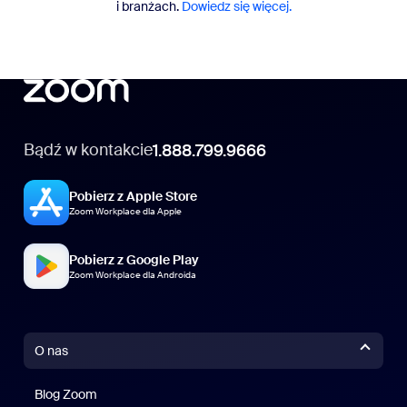
i branżach.
Dowiedz się więcej.
Video Management
Grupuj wideo w kanałach (25 unikalnych
wyświetlających)
Nagrania Zoom, Clips i przesyłanie plików
Canvas
Bądź w kontakcie
1.888.799.9666
Nieograniczone tworzenie dokumentów przez AI
Pobierz z Apple Store
Mail
Zoom Workplace dla Apple
Zoom Mail
Pobierz z Google Play
Zoom Workplace dla Androida
O nas
Blog Zoom
Blog Zoom