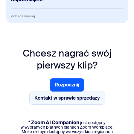
Clips
Zobacz więcej
Zobacz więcej
Wszystkie korzyści z licencji Clips Plus
Meetings
30 godzin
na spotkanie
Chcesz nagrać swój
100 uczestników na spotkanie
Zwiększ, wybierając Duże spotkania
pierwszy klip?
My Notes
Nieograniczone robienie notatek za pomocą
sztucznej inteligencji
Rozpocznij
Rozpocznij
Rejestrator notatek AI dla rozmów w Zoom, na
platformach innych firm oraz prowadzonych
Kontakt w sprawie sprzedaży
osobiście.
Kontakt w sprawie sprzedaży
ZoomMate
* Zoom AI Companion
jest dostępny
Podstawowe zapytania do AI
w wybranych płatnych planach Zoom Workplace.
Wyszukiwanie agentowe
Może nie być dostępny we wszystkich regionach
Przepływy pracy w Zoom