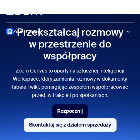
do pomocy na czacie
 do treści głównej
Spotkanie
Przekształcaj rozmowy
Zoom Canvas
w przestrzenie do
współpracy
Zoom Canvas to oparty na sztucznej inteligencji
Workspace, który zamienia rozmowy w dokumenty,
tabele i wiki, pomagając zespołom współpracować
przed, w trakcie i po spotkaniach.
Rozpocznij
Rozpocznij
Skontaktuj się z działem sprzedaży
Skontaktuj się z działem sprz