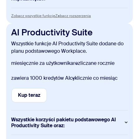
Slides
Zobacz wszystkie funkcje
Zobacz rozszerzenia
Zobacz wszystkie funkcje
Zobacz rozszerzenia
Tworzenie i edytowanie ręczne bez ograniczeń
AI Productivity Suite
Sheets
Wszystkie funkcje AI Productivity Suite dodane do
Tworzenie i edytowanie ręczne bez ograniczeń
planu podstawowego Workplace.
Paper
miesięcznie za użytkownika
rozliczane rocznie
Tworzenie i edytowanie ręczne bez ograniczeń
zawiera 1000 kredytów AI
cyklicznie co miesiąc
Canvas
3 dokumenty tworzone przez AI miesięcznie
Kup teraz
Kup teraz
Tworzenie i edytowanie ręczne bez ograniczeń
1000 wierszy na tabelę danych
Dodatkowe funkcje
Wszystkie korzyści pakietu podstawowego AI
Productivity Suite oraz:
7–dniowa historia wersji
Limit przesyłania załączników: 10 MB
Tylko szablony osobiste