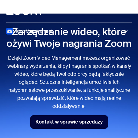
do pomocy na czacie
 do treści głównej
Spotkanie
Zarządzanie wideo, które
Video Management
ożywi Twoje nagrania Zoom
Dzięki Zoom Video Management możesz organizować
webinary, wydarzenia, klipy i nagrania spotkań w kanały
wideo, które będą Twoi odbiorcy będą faktycznie
oglądać. Sztuczna inteligencja umożliwia ich
natychmiastowe przeszukiwanie, a funkcje analityczne
pozwalają sprawdzić, które wideo mają realne
oddziaływanie.
Kontakt w sprawie sprzedaży
Kontakt w sprawie sprzedaży