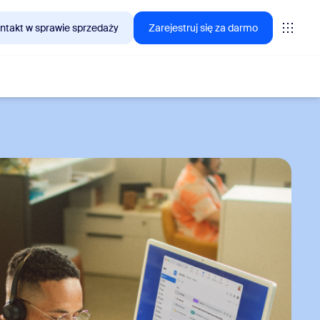
ntakt w sprawie sprzedaży
Zarejestruj się za darmo
interesują się klienci Zoom.
tings
oms
vas
lityka CX