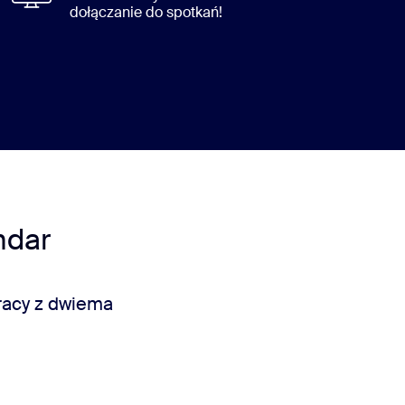
dołączanie do spotkań!
ndar
racy z dwiema