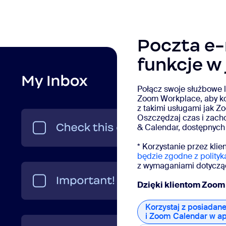
Poczta e-m
funkcje w
Połącz swoje służbowe l
Zoom Workplace, aby ko
z takimi usługami jak 
Oszczędzaj czas i zach
& Calendar, dostępnych
* Korzystanie przez kli
będzie zgodne z polityk
z wymaganiami dotyczą
Dzięki klientom Zoom
Korzystaj z posiadane
i Zoom Calendar w ap