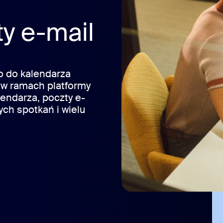
sai
ty e-mail
ko do kalendarza
303.1012
 w ramach platformy
endarza, poczty e-
ych spotkań i wielu