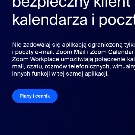
bezpieczny klient
Deweloperzy
Bon
kalendarza i pocz
Aplikacje i integracje
Zainstaluj na komputerze stacjonarnym
Bądź w kontakcie
Nie zadowalaj się aplikacją ograniczoną tyl
Centrum pobierania
+1.888.799.9666
/
+1.888.
i poczty e-mail. Zoom Mail i Zoom Calendar
Zoom Workplace umożliwiają połączenie kal
mail, czatu, rozmów telefonicznych, wirtualn
innych funkcji w tej samej aplikacji.
Plany i cennik