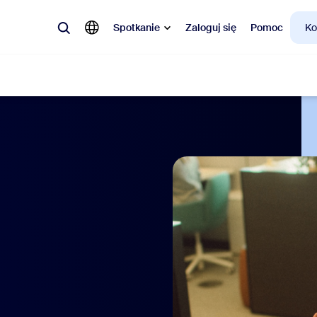
Spotkanie
Zaloguj się
Pomoc
Ko
Funkcje
larne
a topie, co jest modne, co budzi ciekawość – rozwiązania, którymi teraz 
Notes
Mee
omMate
Ro
one
Can
tact Center
Ana