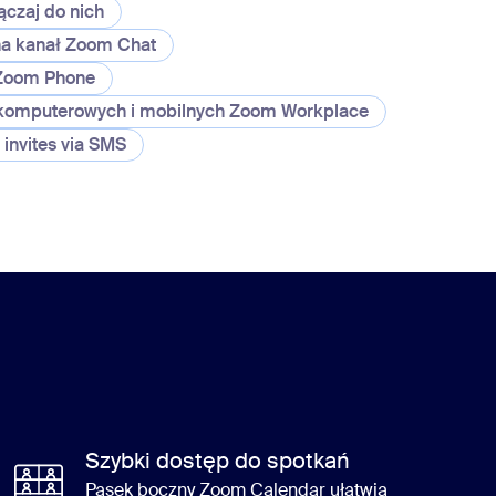
ączaj do nich
 na kanał Zoom Chat
 Zoom Phone
i komputerowych i mobilnych Zoom Workplace
invites via SMS
invites via SMS
Szybki dostęp do spotkań
Pasek boczny Zoom Calendar ułatwia