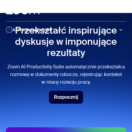
do pomocy na czacie
 do treści głównej
Spotkanie
Przekształć inspirujące
AI Productivity Suite
dyskusje w imponujące
rezultaty
Zoom AI Productivity Suite automatycznie przekształca
rozmowy w dokumenty robocze, rejestrując kontekst
w miarę rozwoju pracy.
Rozpocznij
Rozpocznij