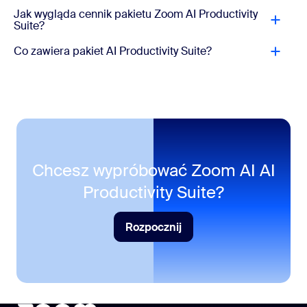
Wyszukuj, zarządzaj i realizuj zadania
Jak wygląda cennik pakietu Zoom AI Productivity
Tłumaczenie dźwięku na żywo dla Zoom Meetings
Suite?
Kredyty AI
Co zawiera pakiet AI Productivity Suite?
Hub
Działania AI i funkcje agentowe zużywają kredyty AI.
Jedno miejsce na pliki Zoom
* Kredyty AI nie uwzględnione
Chcesz wypróbować Zoom AI
AI
Productivity Suite?
Rozpocznij
Rozpocznij