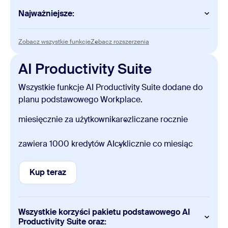
Najważniejsze:
Slides
Zobacz wszystkie funkcje
Zobacz rozszerzenia
Zobacz wszystkie funkcje
Zobacz rozszerzenia
Tworzenie i edytowanie ręczne bez ograniczeń
AI Productivity Suite
Sheets
Wszystkie funkcje AI Productivity Suite dodane do
Tworzenie i edytowanie ręczne bez ograniczeń
planu podstawowego Workplace.
Paper
miesięcznie za użytkownika
rozliczane rocznie
Tworzenie i edytowanie ręczne bez ograniczeń
zawiera 1000 kredytów AI
cyklicznie co miesiąc
Canvas
3 dokumenty tworzone przez AI miesięcznie
Kup teraz
Kup teraz
Tworzenie i edytowanie ręczne bez ograniczeń
1000 wierszy na tabelę danych
Dodatkowe funkcje
Wszystkie korzyści pakietu podstawowego AI
Productivity Suite oraz:
7–dniowa historia wersji