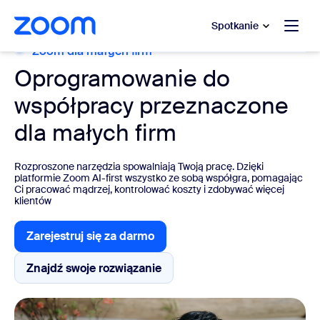
do pomocy na czacie
 do treści głównej
Spotkanie
Zoom dla małych firm
Oprogramowanie do
współpracy przeznaczone
dla małych firm
Rozproszone narzędzia spowalniają Twoją pracę. Dzięki
platformie Zoom AI-first wszystko ze sobą współgra, pomagając
Ci pracować mądrzej, kontrolować koszty i zdobywać więcej
klientów
Zarejestruj się za darmo
Zarejestruj się za darmo
Znajdź swoje rozwiązanie
Znajdź swoje rozwiązanie