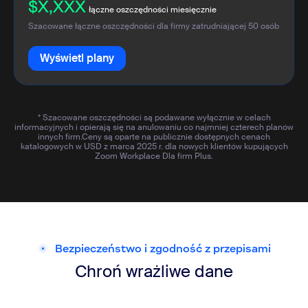
$X,XXX
łączne oszczędności miesięcznie
Szacowane łączne oszczędności dla firmy zatrudniającej
50
osób
Wyświetl plany
* Szacowane oszczędności są podawane wyłącznie w celach
informacyjnych i opierają się na anulowaniu co najmniej czterech planów
innych firm.Ceny są oparte na publicznie dostępnych cenach
katalogowych w USD z marca 2025 r. dla nowych klientów kupujących
Zoom Workplace Dla firm Plus.
Bezpieczeństwo i zgodność z przepisami
Chroń wrażliwe dane