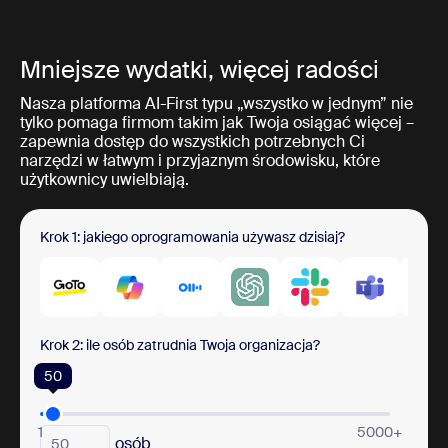
Mniejsze wydatki, więcej radości
Nasza platforma AI-First typu „wszystko w jednym” nie
tylko pomaga firmom takim jak Twoja osiągać więcej –
zapewnia dostęp do wszystkich potrzebnych Ci
narzędzi w łatwym i przyjaznym środowisku, które
użytkownicy uwielbiają.
Krok 1: jakiego oprogramowania używasz dzisiaj?
Krok 2: ile osób zatrudnia Twoja organizacja?
50
1
5000+
osób