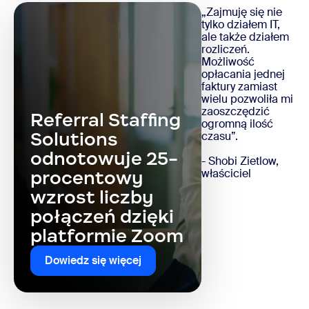
„Zajmuję się nie
tylko działem IT,
ale także działem
rozliczeń.
Możliwość
opłacania jednej
faktury zamiast
wielu pozwoliła mi
zaoszczędzić
Referral Staffing
ogromną ilość
Solutions
czasu”.
odnotowuje 25-
- Shobi Zietlow,
właściciel
procentowy
wzrost liczby
połączeń dzięki
platformie Zoom
Dowiedz się więcej