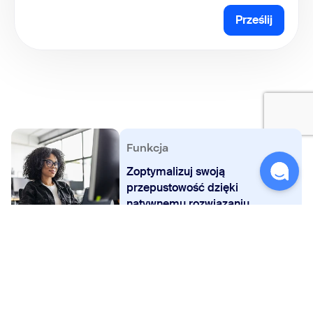
Prześlij
Funkcja
Zoptymalizuj swoją
przepustowość dzięki
natywnemu rozwiązaniu
eCDN