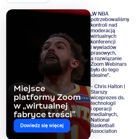
„W NBA
potrzebowaliśmy
kontroli nad
moderacją
wirtualnych
konferencji
i wywiadów
prasowych,
a rozwiązanie
Zoom Webinars
było do tego
idealne”.
– Chris Halton |
Miejsce
Starszy
platformy Zoom
wiceprezes ds.
technologii
w „wirtualnej
i operacji
fabryce treści”
medialnych,
National
Basketball
Dowiedz się więcej
Association