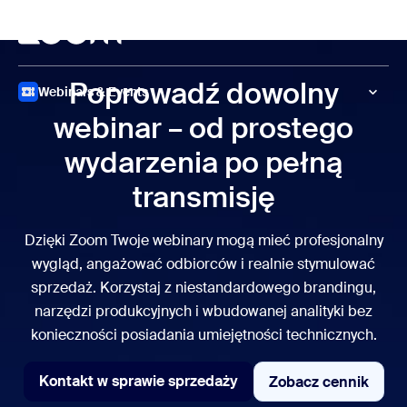
do pomocy na czacie
 do treści głównej
Spotkanie
Poprowadź dowolny
Webinars & Events
webinar – od prostego
wydarzenia po pełną
transmisję
Dzięki Zoom Twoje webinary mogą mieć profesjonalny
wygląd, angażować odbiorców i realnie stymulować
sprzedaż. Korzystaj z niestandardowego brandingu,
narzędzi produkcyjnych i wbudowanej analityki bez
konieczności posiadania umiejętności technicznych.
Kontakt w sprawie sprzedaży
Zobacz cennik
Zobacz cenn
Kontakt w sprawie sprzedaży