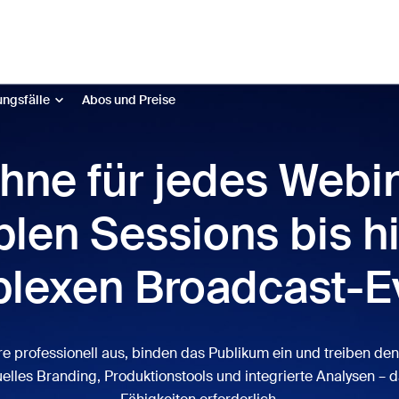
Meeting
Anmelden
ngsfälle
Abos und Preise
ühne für jedes Webin
ebt
sagt ist, was im Trend liegt, was für Gesprächsstoff sorgt – die Lösunge
len Sessions bis h
erade interessieren.
Notes
Meetings
lexen Broadcast-E
omMate
Rooms
one
Canvas
 professionell aus, binden das Publikum ein und treiben den
duelles Branding, Produktionstools und integrierte Analysen – 
tact Center
CX-Insights