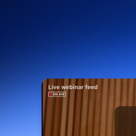
Entwickler
Bon
Apps und Integrationen
Auf dem Desktop installieren
Kontakt aufnehmen
Download-Center
+1.888.799.9666
/
+1.888.303.1012