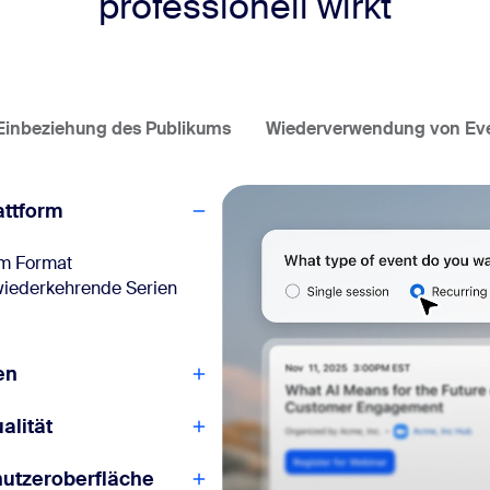
professionell wirkt
Einbeziehung des Publikums
Wiederverwendung von Eve
attform
dem Format
wiederkehrende Serien
en
alität
enutzeroberfläche