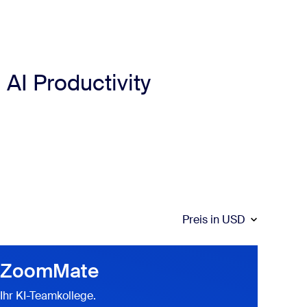
AI Productivity
Preis in
USD
ZoomMate
Ihr KI-Teamkollege.