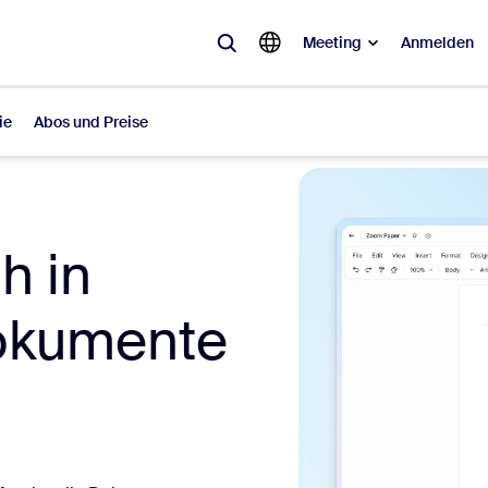
Meeting
Anmelden
ie
Abos und Preise
ebt
sagt ist, was im Trend liegt, was für Gesprächsstoff sorgt – die Lösung
h in
Notes
Mee
Dokumente
omMate
Ro
one
Can
tact Center
CX-