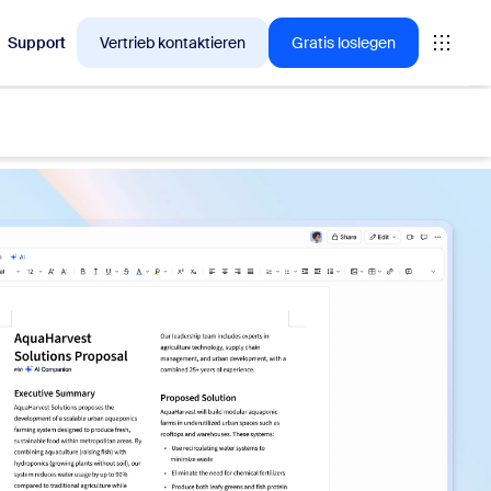
Support
Vertrieb kontaktieren
Gratis loslegen
en, für die sich Zoom-Kunden gerade interessieren.
tings
oms
vas
Insights