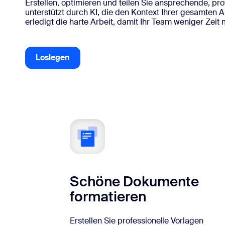
Entwickler
Erstellen, optimieren und teilen Sie ansprechende, pr
Bon
unterstützt durch KI, die den Kontext Ihrer gesamten A
erledigt die harte Arbeit, damit Ihr Team weniger Zeit 
Apps und Integrationen
Loslegen
Loslegen
Auf dem Desktop installieren
Kontakt aufnehmen
Download-Center
+1.888.799.9666
/
+1.888.303.1012
Schöne Dokumente
formatieren
Erstellen Sie professionelle Vorlagen