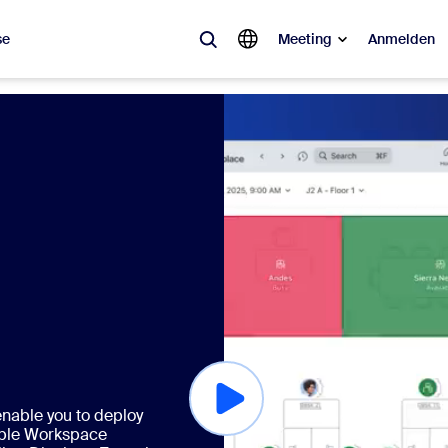
se
Meeting
Anmelden
ebt
sagt ist, was im Trend liegt, was für Gesprächsstoff sorgt – die Lösung
Notes
Mee
omMate
Ro
one
Can
tact Center
CX-
sai
enable you to deploy
able Workspace