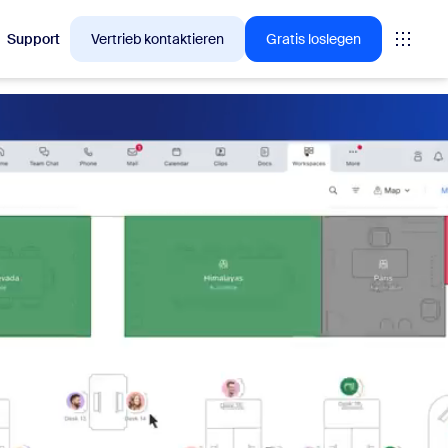
Support
Vertrieb kontaktieren
Gratis loslegen
en, für die sich Zoom-Kunden gerade interessieren.
tings
oms
vas
Insights