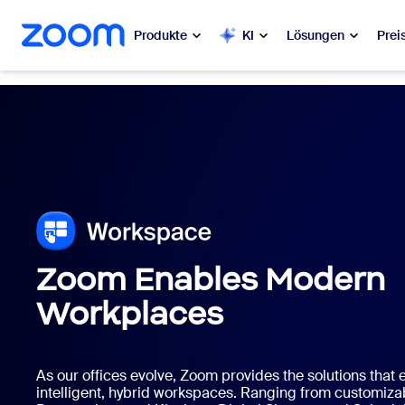
ptinhalt wechseln
lfe-Chat wechseln
Produkte
KI
Lösungen
Prei
Beliebt
Beli
Was ange
Zoom Workplace
My 
Zoom-Dienste für Unternehmen
Zo
Zoom CX
Zoom Enables Modern
Ph
Zoom AI
Workplaces
Con
Entwickler
Bon
As our offices evolve, Zoom provides the solutions that 
intelligent, hybrid workspaces. Ranging from customiz
Apps und Integrationen