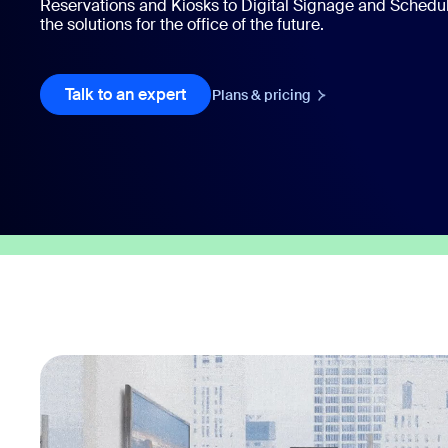
Reservations and Kiosks to Digital Signage and Schedu
the solutions for the office of the future.
Auf dem Desktop installieren
Kontakt aufnehmen
Download-Center
+1.888.799.9666
/
+1.888.303.1012
Talk to an expert
Talk to an expert
Plans & pricing
Plans & pricing