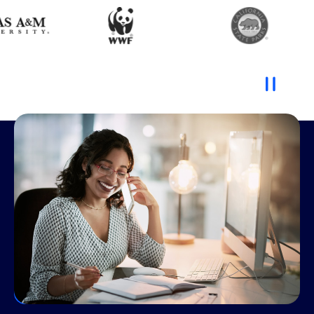
Vernetzen der hybriden
Belegschaft
Egal, ob Sie ins Büro zurückkehren, von zu Hause aus
arbeiten oder eine Mischung aus beidem, Zoom bietet
die Produkte, die Sie benötigen, um sich zu verbinden,
Ideen auszutauschen und gemeinsam mehr zu
erledigen – unabhängig vom Standort.
Bessere Kommunikationsabläufe