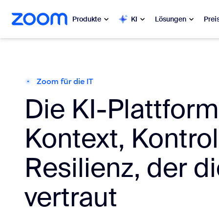
ptinhalt wechseln
lfe-Chat wechseln
Produkte
KI
Lösungen
Prei
Beliebt
Beli
Was ange
Zoom für die IT
Zoom Workplace
Die KI-Plattform
My 
Zoom-Dienste für Unternehmen
Kontext, Kontro
Zo
Zoom CX
Ph
Resilienz, der di
Zoom AI
Con
vertraut
Entwickler
Bon
Apps und Integrationen