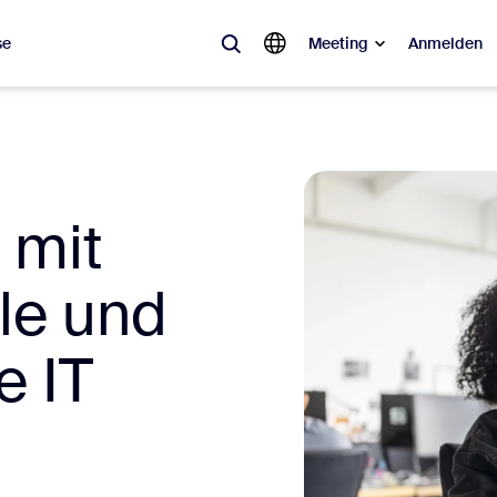
se
Meeting
Anmelden
ebt
sagt ist, was im Trend liegt, was für Gesprächsstoff sorgt – die Lösung
 mit
Notes
Mee
lle und
omMate
Ro
one
Can
e IT
tact Center
CX-
sai