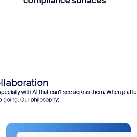
compliance surfaces
llaboration
ecially with AI that can't see across them. When platfo
p going. Our philosophy: