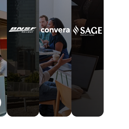
eingehen.“
Implementierung
von Zoom
– Silvina
– Chris
profitieren.“
Petersilge,
Blackstone,
General
Director,
Director,
Digital
– Eric Skogen,
Telecom
Workplace
Senior Director,
Engineering
IT Operations