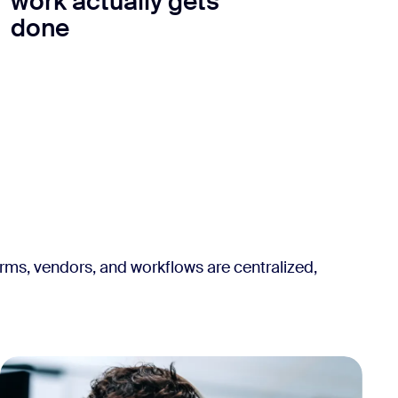
work actually gets
done
rms, vendors, and workflows are centralized,