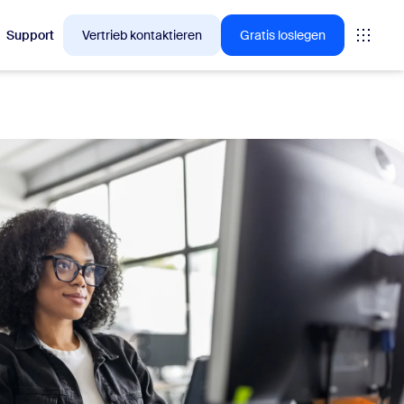
Support
Vertrieb kontaktieren
Gratis loslegen
en, für die sich Zoom-Kunden gerade interessieren.
tings
oms
vas
Insights