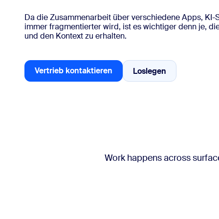
Da die Zusammenarbeit über verschiedene Apps, KI-
immer fragmentierter wird, ist es wichtiger denn je, d
Auf dem Desktop installieren
Kontakt aufnehmen
und den Kontext zu erhalten.
Download-Center
+1.888.799.9666
/
+1.888.303.1012
Vertrieb kontaktieren
Loslegen
Loslegen
Vertrieb kontaktieren
Work happens across surfaces: