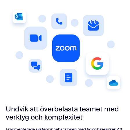
Undvik att överbelasta teamet med
verktyg och komplexitet
Fragmenterade system innebär slöseri med tid och resurser. Att