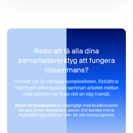
Redo att få alla dina
samarbetsverktyg att fungera
tillsammans?
Oavsett om du minskar komplexiteten, förbättrar
styrningen eller kopplar samman arbetet mellan
olika plattformar finns det en väg framåt.
Zoom AI Companion
är tillgängligt med kvalificerande
betalda Zoom Workplace-planer. Det kanske inte är
tillgängligt i alla regioner eller för alla branschgrenar.