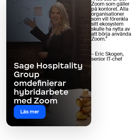
Zoom som gäller
på kontoret. Alla
organisationer
som vill förenkla
sitt ekosystem
skulle ha nytta av
att börja använda
Zoom.”
– Eric Skogen,
senior IT-chef
Sage Hospitality
Group
omdefinierar
hybridarbete
med Zoom
Läs mer