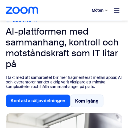
ill huvudinnehåll
 till hjälpchatt
Möten
Zoom för IT
AI-plattformen med
sammanhang, kontroll och
motståndskraft som IT litar
på
I takt med att samarbetet blir mer fragmenterat mellan appar, AI
och leverantörer har det aldrig varit viktigare att minska
komplexiteten och hålla sammanhanget på plats.
Kontakta säljavdelningen
Kom igång
Kom igång
Kontakta säljavdelningen