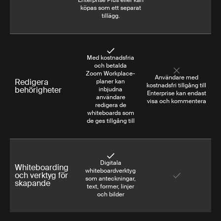
Enterprise Plus eller kan
köpas som ett separat
tillägg.
Med kostnadsfria
och betalda
Zoom Workplace-
Användare med
Redigera
planer kan
kostnadsfri tillgång till
behörigheter
inbjudna
Enterprise kan endast
användare
visa och kommentera
redigera de
whiteboards som
de ges tillgång till
Digitala
Whiteboarding
whiteboardverktyg
och verktyg för
som anteckningar,
skapande
text, former, linjer
och bilder