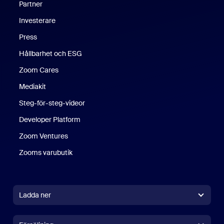
Partner
Investerare
Press
Hållbarhet och ESG
Zoom Cares
Zoom Cares
Mediakit
Steg-för-steg-videor
Developer Platform
Zoom Ventures
Zooms varubutik
Zooms varubutik
Ladda ner
Zoom Workplace-app
Zoom Workplace-app