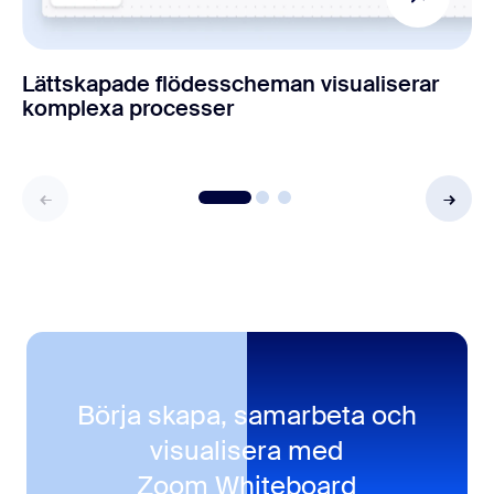
Lättskapade flödesscheman visualiserar
komplexa processer
Börja skapa, samarbeta och
visualisera med
Zoom Whiteboard