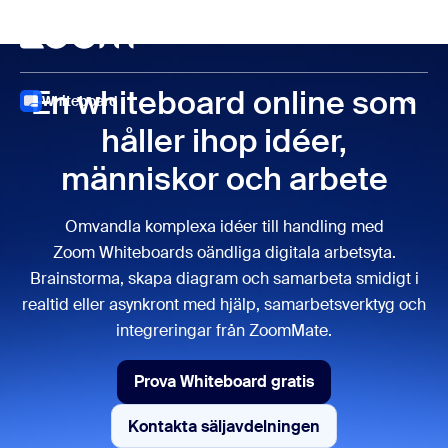
ill huvudinnehåll
 till hjälpchatt
Möten
En whiteboard online som
Whiteboard
håller ihop idéer,
människor och arbete
Omvandla komplexa idéer till handling med
Zoom Whiteboards oändliga digitala arbetsyta.
Brainstorma, skapa diagram och samarbeta smidigt i
realtid eller asynkront med hjälp, samarbetsverktyg och
integreringar från ZoomMate.
Prova Whiteboard gratis
Prova Whiteboard gratis
Kontakta säljavdelningen
Kontakta säljavdelningen