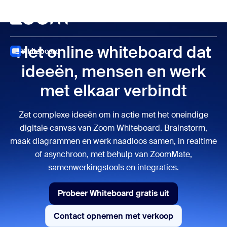
 naar hoofdinhoud gaan
 naar hulp via chat
Vergaderen
Het online whiteboard dat
Whiteboard
ideeën, mensen en werk
met elkaar verbindt
Zet complexe ideeën om in actie met het oneindige
digitale canvas van Zoom Whiteboard. Brainstorm,
maak diagrammen en werk naadloos samen, in realtime
of asynchroon, met behulp van ZoomMate,
samenwerkingstools en integraties.
Probeer Whiteboard gratis uit
Probeer Whiteboard gratis uit
Contact opnemen met verkoop
Contact opnemen met verko