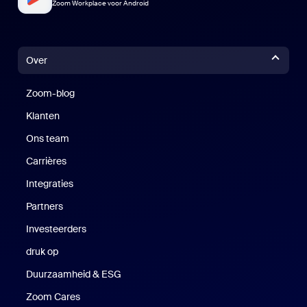
Zoom Workplace voor Android
Over
Zoom-blog
Zoom-blog
Klanten
Klanten
Ons team
Carrières
Vacatures
Integraties
Partners
Investeerders
druk op
Druk op
Duurzaamheid & ESG
Duurzaamheid en ESG
Zoom Cares
Zoom Cares