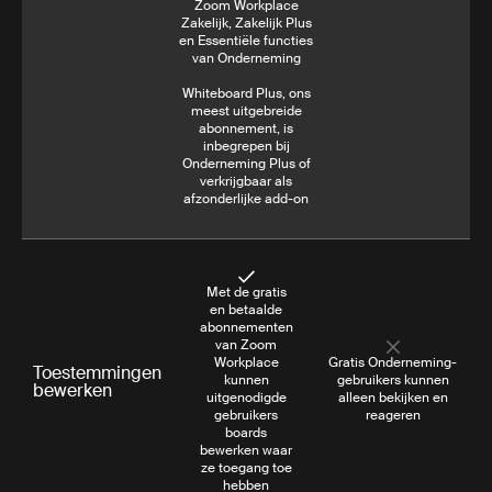
Zoom Workplace
Zakelijk, Zakelijk Plus
en Essentiële functies
van Onderneming
Whiteboard Plus, ons
meest uitgebreide
abonnement, is
inbegrepen bij
Onderneming Plus of
verkrijgbaar als
afzonderlijke add-on
Met de gratis
en betaalde
abonnementen
van Zoom
Workplace
Gratis Onderneming-
Toestemmingen
kunnen
gebruikers kunnen
bewerken
uitgenodigde
alleen bekijken en
gebruikers
reageren
boards
bewerken waar
ze toegang toe
hebben