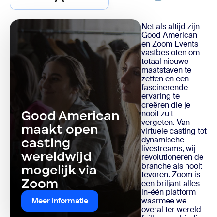
Net als altijd zijn
Good American
en Zoom Events
vastbesloten om
totaal nieuwe
maatstaven te
zetten en een
fascinerende
ervaring te
creëren die je
Good American
nooit zult
vergeten. Van
maakt open
virtuele casting tot
dynamische
casting
livestreams, wij
wereldwijd
revolutioneren de
branche als nooit
mogelijk via
tevoren. Zoom is
Zoom
een briljant alles-
in-één platform
waarmee we
Meer informatie
overal ter wereld