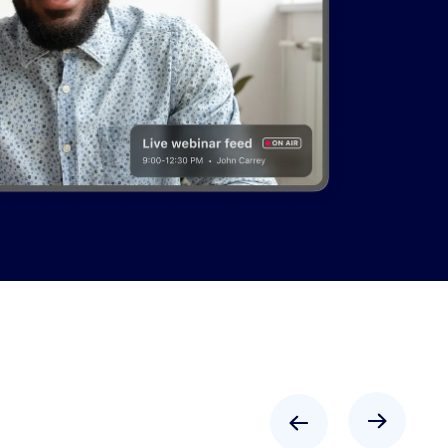
„Das
Feedback der
Teilnehmer
war