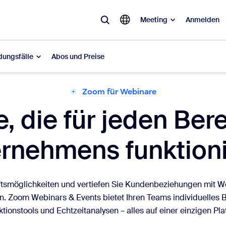
Meeting
Anmelden
ungsfälle
Abos und Preise
Zoom für Webinare
ebt
, die für jeden Bere
sagt ist, was im Trend liegt, was für Gesprächsstoff sorgt – die Lösung
rnehmens funktion
Notes
Mee
omMate
Ro
tsmöglichkeiten und vertiefen Sie Kundenbeziehungen mit We
one
Can
n. Zoom Webinars & Events bietet Ihren Teams individuelles B
tionstools und Echtzeitanalysen – alles auf einer einzigen Pla
tact Center
CX-