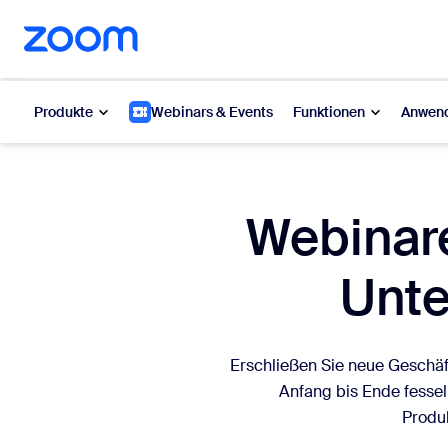
ptinhalt wechseln
lfe-Chat wechseln
Produkte
Webinars & Events
Funktionen
Anwend
Beliebt
Beli
Webinare
Was ange
Zoom Workplace
Unte
My 
Zoom-Dienste für Unternehmen
Zo
Zoom CX
Erschließen Sie neue Geschäf
Ph
Anfang bis Ende fessel
Zoom AI
Produk
Con