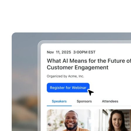
Entwickler
Bon
Apps und Integrationen
Auf dem Desktop installieren
Kontakt aufnehmen
Download-Center
+1.888.799.9666
/
+1.888.303.1012