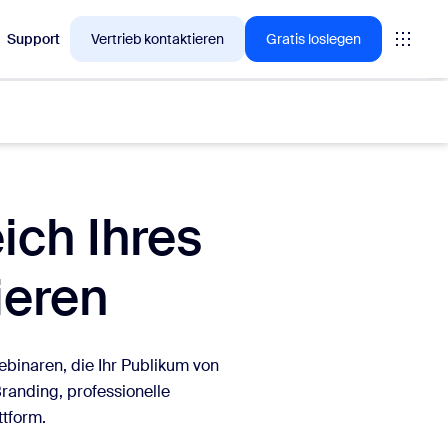
Support
Vertrieb kontaktieren
Gratis loslegen
ich Ihres
en, für die sich Zoom-Kunden gerade interessieren.
ieren
tings
oms
binaren, die Ihr Publikum von
vas
randing, professionelle
ttform.
Insights