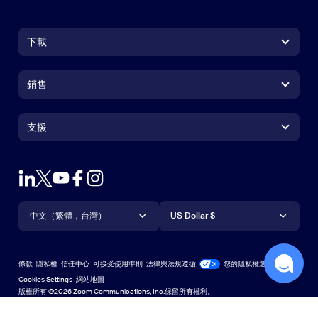
下載
Zoom Workplace 應用程式
Zoom Workplace 應用程式
銷售
Zoom Rooms 應用程式
Zoom Rooms 應用程式
+1.888.799.9666
按一下以撥打電話
Zoom Rooms Controller
支援
支援
聯絡銷售人員
瀏覽器延伸功能
測試 Zoom
方案與定價
Outlook 外掛程式
帳戶
申請示範
iPhone/iPad 應用程式
iPhone/iPad 應用程式
語言
貨幣
支援中心
支援中心
網路研討會和活動
Android 應用程式
中文（繁體，台灣）
Android 應用程式
US Dollar $
學習中心
Zoom 體驗中心
Zoom 體驗中心
Zoom 虛擬背景
Deutsch
US Dollar $
Zoom 社群
Zoom for Startups
Zoom for Startups
條款
隱私權
信任中心
可接受使用準則
法律與法規遵循
您的隱私權選擇
English
技術內容資料庫
技術內容資料庫
Cookies Settings
網站地圖
網站地圖
版權所有 ©2026 Zoom Communications, Inc.保留所有權利。
Español
意見反應