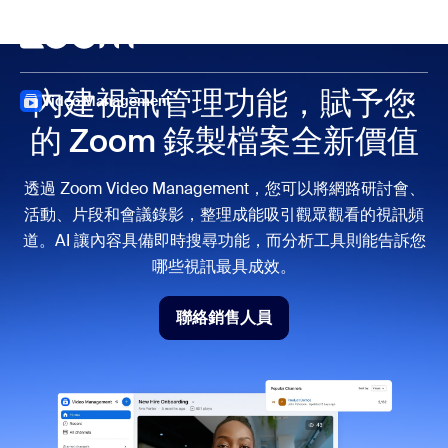
跳至主要內容
跳至協助聊天
開會
內建視訊管理功能，賦予您
Video Management
的 Zoom 錄製檔案全新價值
透過 Zoom Video Management，您可以將網路研討會、
活動、片段和會議錄影，整理成能吸引觀眾觀看的視訊頻
道。AI 讓內容具備即時搜尋功能，而分析工具則能告訴您
哪些視訊最具成效。
聯絡銷售人員
聯絡銷售人員