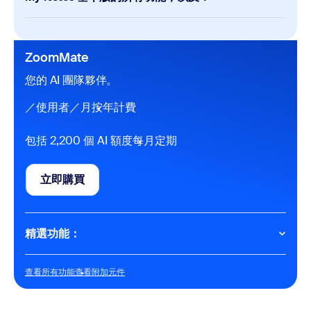
Meetings
My Notes
每次會議 40 分鐘
每次會議 100 名與會者
無限制的
AI 智慧筆記功能
ZoomMate
自動化工作流程嵌入會議中，使用 Zoom 資料來源執
行
您的 AI 團隊夥伴。
AI 功能
／使用者／月
按年計費
所有主持的 Zoom Meetings 會議摘要
包括 2,200 個 AI 額度
每月定期
在所有主持的 Zoom Meetings 中所提出的會議問題
會議摘要會被自動傳送到 Slack
無限量 AI 查詢**
寫作模式**
立即購買
立即購買
個人工作流程**
10 次搜尋（每月）
轉錄實體會議內容（每月使用 3 次）**
精選功能：
**Features are available on the ZoomMate web surface at
zoommate.com
AI 工作介面
查看所有功能
查看附加元件
查看所有功能
查看附加元件
提高生產力的 AI 額度
每名使用者每月 2,200 個 AI 額度