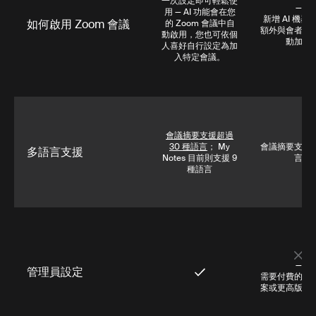
一次設定即可輕鬆使
—
用 — AI 功能會在您
新增 AI 機器
如何啟用 Zoom 會議
的 Zoom 會議中自
額外與會者或
動啟用，您也可依個
動加入
人喜好自行設定為加
入特定會議。
會議摘要支援超過
30 種語言
； My
會議摘要支援 4
多語言支援
Notes 目前則支援 9
言
種語言
—
管理員設定
需要付費的商
案或更高版本