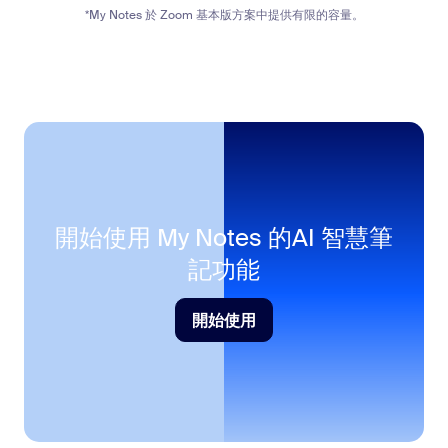
自主式功能可幫助您完成文件建立和更新、投影片生
*My Notes 於 Zoom 基本版方案中提供有限的容量。
成等工作
自動完成會議後的交付成果
無限量 AI 智慧筆記
自主式搜尋
網頁搜尋、Zoom 來源和已連接的第三方資料來源
深度研究
工作流程
工作流程可存取 Zoom 和第三方應用程式，並使用進
階的 AI 節點和工具
工作流程範本與個人資料庫
開始使用 My Notes 的
AI 智慧筆
記功能
AI Productivity Suite
Slides、Sheets、Paper 和 Canvas
開始使用
語音翻譯器
開始使用
適用於 Meetings 的即時音訊翻譯
AI 額度
AI 動作和自主式功能會消耗 AI 額度。