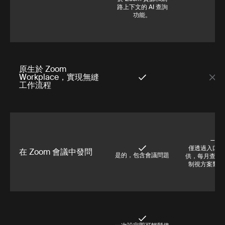
路上下文的 AI 查詢
功能。
原生於 Zoom
Workplace，實現無縫
工作流程
—
僅透過入口網
在 Zoom 會議中發問
是的，包含會議問題
供，每月查詢
制視方案類型