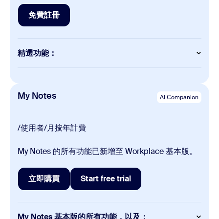
免費註冊
免費註冊
精選功能：
My Notes
AI 智慧筆記功能（額度為每個月三次）
My Notes
AI Companion
支援第三方的 會議平台
Zoom Meetings 的演講者歸屬和會議引文功能
/使用者/月
按年計費
AI 功能
會議摘要（適用於每月 3 場主持的會議）
My Notes 的所有功能已新增至 Workplace 基本版。
會議中問題（適用於每月 3 場主持的會議）
適用於 Zoom 和第三方會議平台的 AI 智慧筆記（My
Notes）（每月使用 3 次）
立即購買
Start free trial
AI 查詢（每月 20 次）
立即購買
Start free trial
自主式搜尋（共計 10 個檔案和 3 場會議）
僅在 Zoom 應用程式中執行的工作流程（每月 10 次執
行）
My Notes 基本版的所有功能，以及：