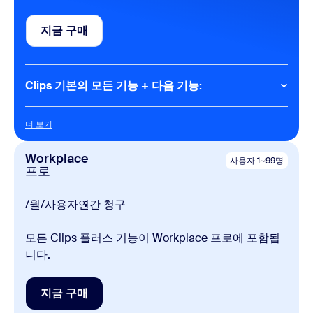
Meetings
지금 구매
지금 구매
회의당 40분
회의당 참가자 100명
Clips 기본의 모든 기능 + 다음 기능:
Clips
더 보기
더 보기
무제한 녹화 및 시간
고화질 영상(최대 4K)
Workplace
사용자 1~99명
여러 클립 연결
프로
외부 영상 파일 업로드
조회자 및 관리자 분석
맞춤형 브랜딩(로고 및 색상 테마)
/월/사용자
연간 청구
고급 권한 및 다운로드 제어
Zoom AI 기능: 제목, 설명, 챕터, 태그
모든 Clips 플러스 기능이 Workplace 프로에 포함됩
월 3분 분량의 텍스트 기반 AI 아바타 생성
사용자 지정 데이터 보존 정책
니다.
지금 구매
지금 구매