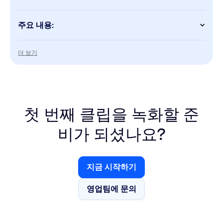
주요 내용:
Clips
더 보기
더 보기
Clips 플러스의 모든 기능
Meetings
회의당 30시간
첫 번째 클립을 녹화할 준
회의당 참가자 100명
대규모 회의로 인원 확대
비가 되셨나요?
My Notes
무제한 AI 노트 작성
Zoom, 타사 플랫폼 및 대면 대화용 AI 회의록 작성 도
지금 시작하기
지금 시작하기
구
영업팀에 문의
영업팀에 문의
ZoomMate
기본 AI 쿼리
에이전틱 검색