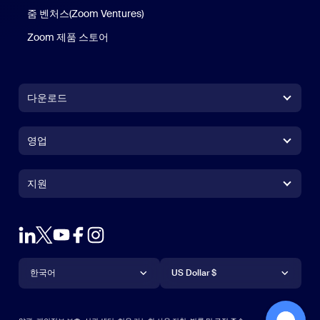
줌 벤처스(Zoom Ventures)
Zoom 제품 스토어
Zoom 제품 스토어
다운로드
Zoom Workplace 앱
Zoom Workplace 앱
영업
Zoom Rooms 앱
Zoom Rooms 앱
+1 888-799-9666
클릭하여 통화
Zoom Rooms Controller
지원
지원
영업팀에 문의
브라우저 확장프로그램
테스트 줌
플랜 & 가격
Outlook 플러그인
계정
데모 요청하기
iPhone 및 iPad 앱
iPhone 및 iPad 앱
언어
통화
지원 센터
지원 센터
웨비나 및 이벤트
Android 앱
한국어
Android 앱
US Dollar $
학습 센터
Zoom 체험 센터
Zoom 체험 센터
Zoom 가상 배경
Deutsch
US Dollar $
Zoom 커뮤니티
Zoom for Startups
Zoom for Startups