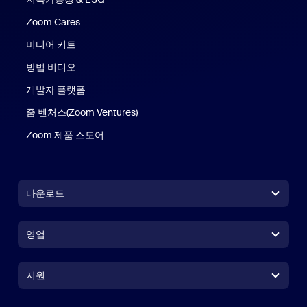
Zoom Cares
Zoom Cares
미디어 키트
방법 비디오
개발자 플랫폼
줌 벤처스(Zoom Ventures)
Zoom 제품 스토어
Zoom 제품 스토어
다운로드
Zoom Workplace 앱
Zoom Workplace 앱
영업
Zoom Rooms 앱
Zoom Rooms 앱
+1 888-799-9666
클릭하여 통화
Zoom Rooms Controller
지원
지원
영업팀에 문의
브라우저 확장프로그램