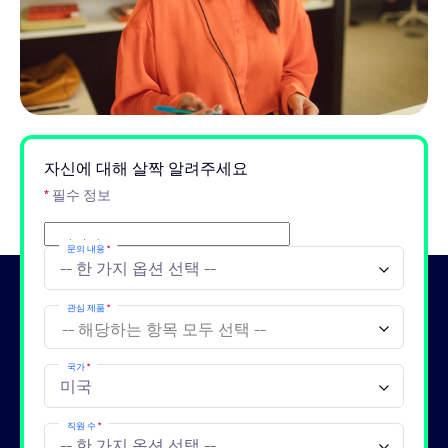
자신에 대해 살짝 알려주세요
*
필수 정보
이메일
*
문의 내용
*
관심 제품
*
국가
*
직원 수
*