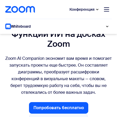
сновному содержанию
ти в чат помощи
Конференция
Эффективная работа с упором на ИИ
Whiteboard
Функции ИИ на досках
Zoom
Zoom AI Companion экономит вам время и помогает
запускать проекты еще быстрее. Он составляет
диаграммы, преобразует расшифровки
конференций в визуальные макеты — словом,
берет трудоемкую работу на себя, чтобы вы не
отвлекались от более важных задач.
Попробовать бесплатно
Попробовать бесплатно