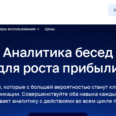
Конференция
Вход
Поддержка
З
еры использования
Цены
Аналитика бесед
улярные
 Zoom, наиболее востребованные у клиентов.
для роста прибыл
Notes
Mee
omMate
Ro
, которые с большей вероятностью станут кл
икации. Совершенствуйте оба навыка кажды
one
Can
ывает аналитику с действиями во всем цикле 
tact Center
Ана