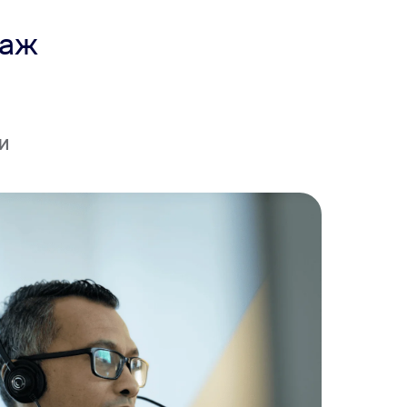
даж
ИИ