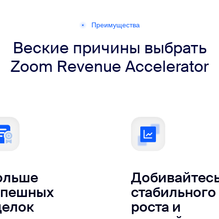
Преимущества
Веские причины выбрать
Zoom Revenue Accelerator
ольше
Добивайтес
спешных
стабильного
делок
роста и