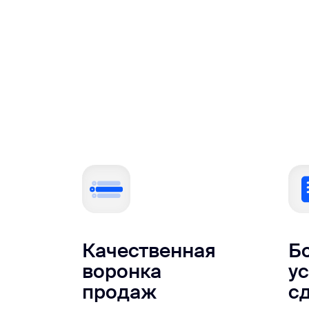
Качественная
Б
воронка
у
продаж
с