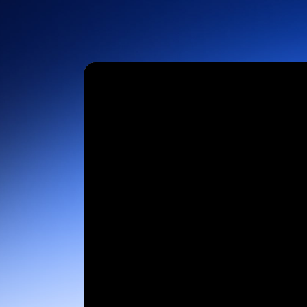
Разработчикам
Bon
Приложения и интеграции
Установить на компьютер
Свяжитесь с нами
Центр загрузок
(+1) 888-799-9666
/
(+1) 888-303-10