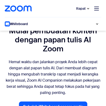
e percakapan bantuan
 ke konten utama
Rapat
Produktivitas Berbasis AI
Whiteboard
Mulai pembuatan konten
dengan papan tulis AI
Zoom
Hemat waktu dan jalankan proyek Anda lebih cepat
dengan alat papan tulis AI. Dari membuat diagram
hingga mengubah transkrip rapat menjadi kerangka
kerja visual, Zoom AI Companion melakukan pekerjaan
berat sehingga Anda dapat tetap fokus pada hal yang
paling penting.