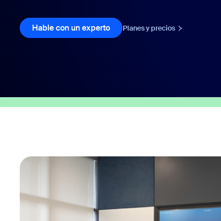
Hable con un experto
Planes y precios
Instalar en el escritorio
Iniciar contacto
Centro de descargas
+1.888.799.9666
/
+1.888.303.1012