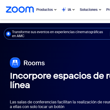
 al contenido principal
 ir al chat de ayuda
Productos
IA
Soluciones
Pr
Popular
Popu
Transforme sus eventos en experiencias cinematográficas
en AMC
Lo más s
Zoom Workplace
en este
Servicios comerciales de Zoom
Mis
Zoom CX
Zo
Incorpore espacios de 
Ph
IA de Zoom
línea
Cen
Desarrolladores
Las salas de conferencias facilitan la realización de re
Bon
a ellas con solo tocar un botón
Aplicaciones e integraciones