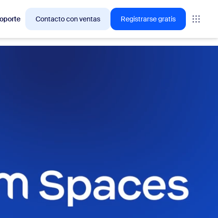
oporte
Contacto con ventas
Registrarse gratis
ciones en las que los clientes de Zoom están interesados
niones
oms
vas
ormación de CX