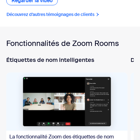
Regarder la vidéo
Regarder la vidéo
Découvrez d’autres témoignages de clients
Découvrez d’autres té
Fonctionnalités de Zoom Rooms
Étiquettes de nom intelligentes
Des
La fonctionnalité Zoom des étiquettes de nom
St