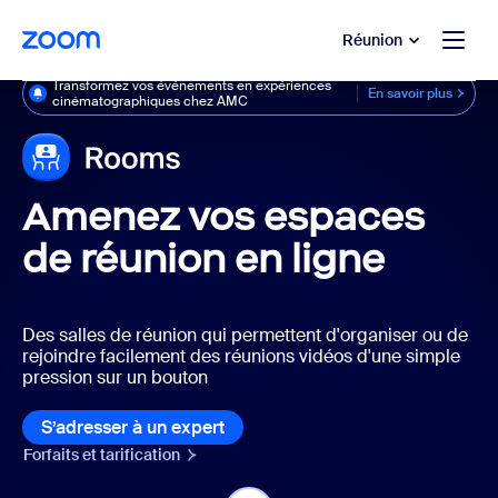
u contenu principal
r au chat d’aide
Réunion
Transformez vos événements en expériences
En savoir plus
cinématographiques chez AMC
Amenez vos espaces
de réunion en ligne
Des salles de réunion qui permettent d'organiser ou de
rejoindre facilement des réunions vidéos d'une simple
pression sur un bouton
S’adresser à un expert
Forfaits et tarification