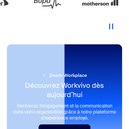
Zoom Workplace
Découvrez Workvivo dès
aujourd’hui
Renforcez l’engagement et la communication
dans votre organisation grâce à notre plateforme
d’expérience employé.