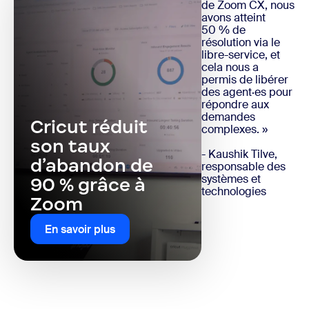
de Zoom CX, nous
avons atteint
50 % de
résolution via le
libre-service, et
cela nous a
permis de libérer
des agent·es pour
répondre aux
demandes
Cricut réduit
complexes. »
son taux
- Kaushik Tilve,
d’abandon de
responsable des
systèmes et
90 % grâce à
technologies
Zoom
En savoir plus