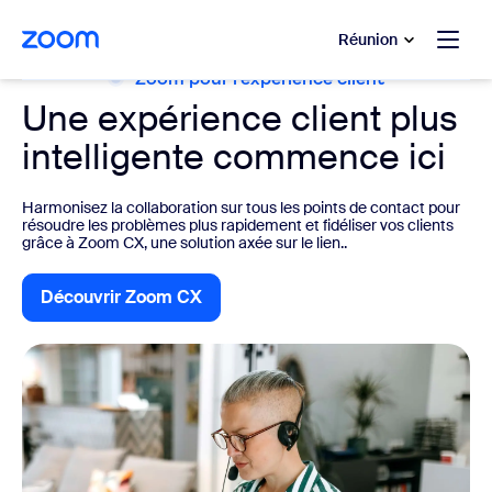
u contenu principal
r au chat d’aide
Réunion
Zoom pour l’expérience client
Une expérience client plus
intelligente commence ici
Harmonisez la collaboration sur tous les points de contact pour
résoudre les problèmes plus rapidement et fidéliser vos clients
grâce à Zoom CX, une solution axée sur le lien..
Découvrir Zoom CX
Découvrir Zoom CX