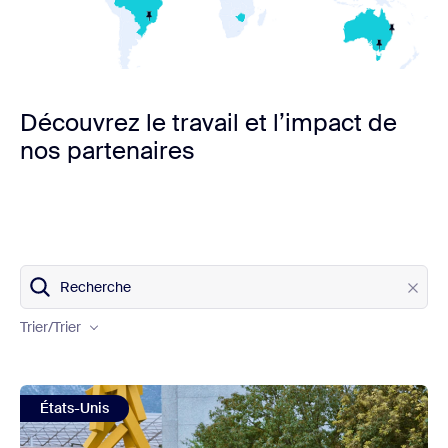
Découvrez le travail et l’impact de
nos partenaires
Country
Recherche
Program
Trier
/Trier
Impact
view Millennium Campus Network (MCN)
États-Unis
Trier