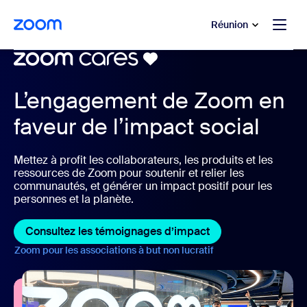
u contenu principal
r au chat d’aide
Réunion
L’engagement de Zoom en
faveur de l’impact social
Mettez à profit les collaborateurs, les produits et les
ressources de Zoom pour soutenir et relier les
communautés, et générer un impact positif pour les
personnes et la planète.
Consultez les témoignages d’impact
Consultez les tém
Zoom pour les associations à but non lucratif
Zoom pour les associa