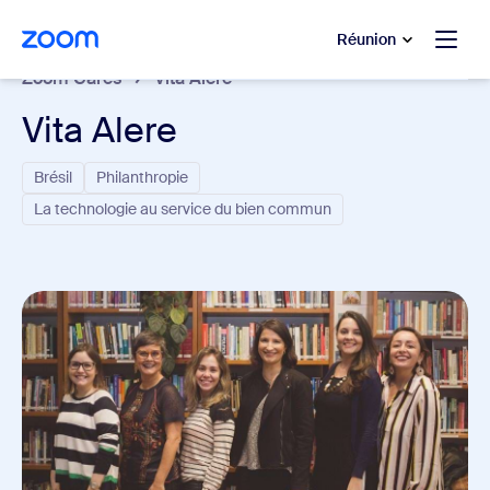
u contenu principal
r au chat d’aide
Réunion
Zoom Cares
Vita Alere
Vita Alere
Brésil
Philanthropie
La technologie au service du bien commun